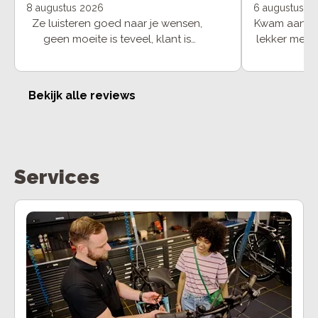
8 augustus 2026
6 augustus 2
Ze luisteren goed naar je wensen,
Kwam aan met
geen moeite is teveel, klant is
lekker meer 
koning!
heen ging
laten staan
dag nog ge
Bekijk alle reviews
Kom h
Services