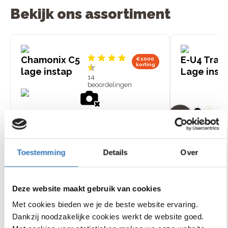
Bekijk ons assortiment
Chamonix C5
E-U4 Tran
€1000
korting
lage instap
Lage inst
14
beoordelingen
+
Shimano Steps
Bosch Active Line
middenmotor, 85 Nm
middenmotor, 40
Toestemming
Details
Over
5 Shimano Nexus
7 Shimano Nexus
€
2
.
999
,
-
€
3
.
999
,
-
versnellingen
versnellingen
Actieradius van 60 tot 150
Actieradius van 50
km
km
Deze website maakt gebruik van cookies
Bekijk
Bekijk
model
mode
Met cookies bieden we je de beste website ervaring.
Dankzij noodzakelijke cookies werkt de website goed.