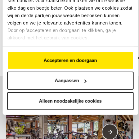
Met cookies voor statistieken maken we onze website
Bekijk ons assortiment elektrische fietsen
elke dag een beetje beter. Ook plaatsen we cookies zodat
wij en derde partijen jouw website bezoeken kunnen
volgen en we je relevante advertenties kunnen tonen.
Door op 'accepteren en doorgaan' te klikken, ga je
Onze merken
akkoord met het gebruik van cookies.
Accepteren en doorgaan
Aanpassen
Een kijkje in onze winkel
Alleen noodzakelijke cookies