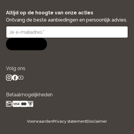
Altijd op de hoogte van onze acties
Ontvang de beste aanbiedingen en persoonlijk advies.
Aanmelden
Volg ons
instagram
facebook
youtube
- new window
- new window
- new window
Betaalmogelijkheden
Voorwaarden
Privacy statement
Disclaimer