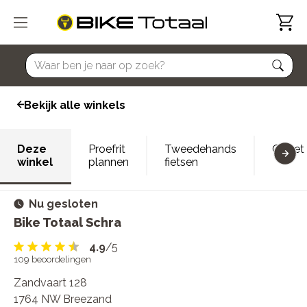
home
Bekijk alle winkels
Deze
Proefrit
Tweedehands
Outlet
winkel
plannen
fietsen
Nu gesloten
Bike Totaal Schra
4.9
/5
109
beoordelingen
Zandvaart 128
1764 NW Breezand