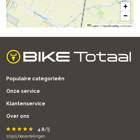
+
−
Leaflet
|
©
OpenStreetMap
contributors
home
Populaire categorieën
Onze service
Klantenservice
Over ons
/5
4.8
12595
beoordelingen