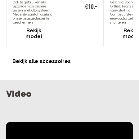
Ook te gebruiken als
Geschikt voor div
€
10
,
-
upgrade voor oudere
Ortlieb fietstasse
tassen met QL-systeem
steeksluiting
Met anti-scratch coating
Compact, stevig 
om je bagagedrager te
eenvoudig zelf te
beschermen
monteren
Bekijk
Bekijk
model
mode
Bekijk alle accessoires
Video