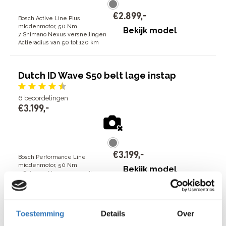
€
2
.
899
,
-
Bosch Active Line Plus
middenmotor, 50 Nm
Bekijk model
7 Shimano Nexus versnellingen
Actieradius van 50 tot 120 km
Dutch ID Wave S50 belt lage instap
6
beoordelingen
€
3
.
199
,
-
€
3
.
199
,
-
Bosch Performance Line
middenmotor, 50 Nm
Bekijk model
7 Shimano Nexus versnellingen
Actieradius van 50 tot 120 km
Dutch ID Wave S40 lage instap
Toestemming
Details
Over