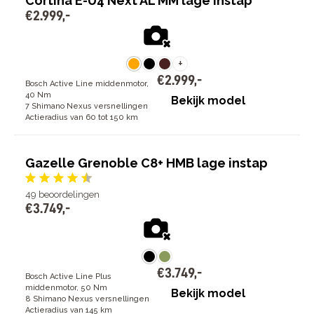
Cortina E-U4 Next AL MM lage instap
€
2
.
999
,
-
+
€
2
.
999
,
-
Bosch Active Line middenmotor,
40 Nm
Bekijk model
7 Shimano Nexus versnellingen
Actieradius van 60 tot 150 km
Gazelle Grenoble C8+ HMB lage instap
49
beoordelingen
€
3
.
749
,
-
€
3
.
749
,
-
Bosch Active Line Plus
middenmotor, 50 Nm
Bekijk model
8 Shimano Nexus versnellingen
Actieradius van 145 km