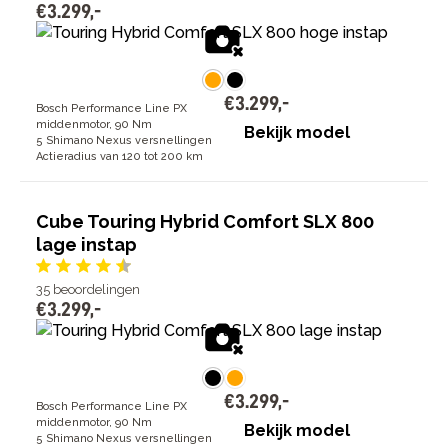
€
3
.
299
,
-
€
3
.
299
,
-
Bosch Performance Line PX
middenmotor, 90 Nm
Bekijk model
5 Shimano Nexus versnellingen
Actieradius van 120 tot 200 km
Cube Touring Hybrid Comfort SLX 800
lage instap
35
beoordelingen
€
3
.
299
,
-
€
3
.
299
,
-
Bosch Performance Line PX
middenmotor, 90 Nm
Bekijk model
5 Shimano Nexus versnellingen