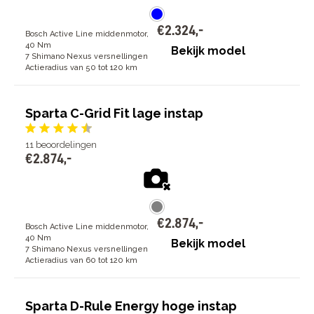
€
2
.
324
,
-
Bosch Active Line middenmotor,
40 Nm
Bekijk model
7 Shimano Nexus versnellingen
Actieradius van 50 tot 120 km
Sparta C-Grid Fit lage instap
11
beoordelingen
€
2
.
874
,
-
€
2
.
874
,
-
Bosch Active Line middenmotor,
40 Nm
Bekijk model
7 Shimano Nexus versnellingen
Actieradius van 60 tot 120 km
Sparta D-Rule Energy hoge instap