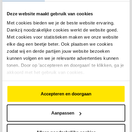
4
beoordelingen
€
2
.
699
,
-
Deze website maakt gebruik van cookies
Met cookies bieden we je de beste website ervaring.
Dankzij noodzakelijke cookies werkt de website goed.
Met cookies voor statistieken maken we onze website
€
2
.
699
,
-
Bosch Active Line middenmotor,
elke dag een beetje beter. Ook plaatsen we cookies
40 Nm
Bekijk model
7 Shimano Nexus versnellingen
zodat wij en derde partijen jouw website bezoeken
Actieradius van 50 tot 120 km
kunnen volgen en we je relevante advertenties kunnen
tonen. Door op 'accepteren en doorgaan' te klikken, ga je
akkoord met het gebruik van cookies.
Koga E-F3 6.0 mixed
2
beoordelingen
€
4
.
124
,
-
Accepteren en doorgaan
Aanpassen
€
4
.
124
,
-
Bosch Performance Line SX
middenmotor, 55 Nm
Bekijk model
Enviolo traploze versnellingen