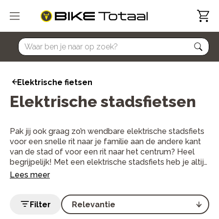
home
Elektrische fietsen
Elektrische stadsfietsen
Pak jij ook graag zo’n wendbare elektrische stadsfiets
voor een snelle rit naar je familie aan de andere kant
van de stad of voor een rit naar het centrum? Heel
begrijpelijk! Met een elektrische stadsfiets heb je altijd
een duwtje in de rug. Dat is handig, zo kun je ook al je
Lees meer
boodschappen meenemen.
Filter