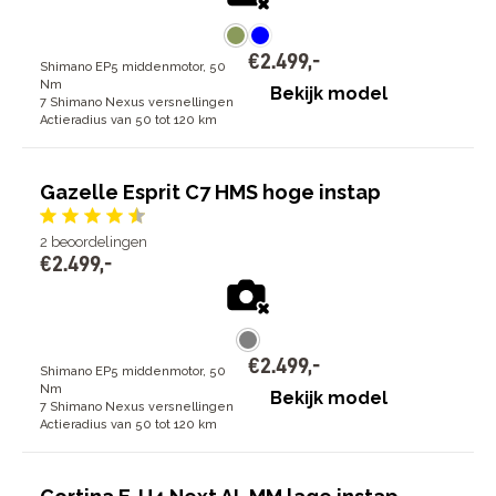
€
2
.
499
,
-
Shimano EP5 middenmotor, 50
Nm
Bekijk model
7 Shimano Nexus versnellingen
Actieradius van 50 tot 120 km
Gazelle Esprit C7 HMS hoge instap
2
beoordelingen
€
2
.
499
,
-
€
2
.
499
,
-
Shimano EP5 middenmotor, 50
Nm
Bekijk model
7 Shimano Nexus versnellingen
Actieradius van 50 tot 120 km