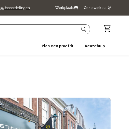
95
beoordelingen
Werkplaats
Onze winkels
Plan een proefrit
Keuzehulp