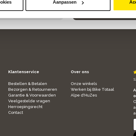
ookies
Aanpassen
Ac
Klantenservice
Over ons
1
Bestellen & Betalen
Onze winkels
Bezorgen & Retourneren
Werken bij Bike Totaal
A
Garantie & Voorwaarden
Alpe d'HuZes
o
Veelgestelde vragen
O
Herroepingsrecht
a
Contact
a