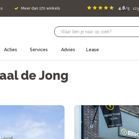
4.8
125
es
Meer dan 170 winkels
/5
Acties
Services
Advies
Lease
aal de Jong