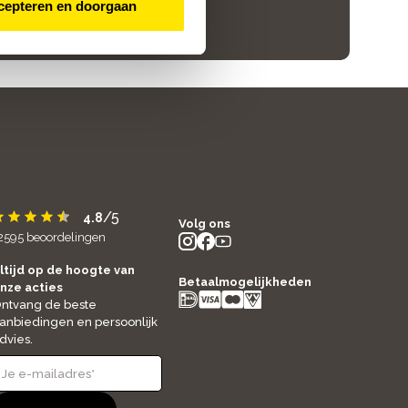
cepteren en doorgaan
Bekijk meer
/5
4.8
Volg ons
2595
beoordelingen
instagram
facebook
youtube
- new window
- new window
- new window
ltijd op de hoogte van
Betaalmogelijkheden
nze acties
ntvang de beste
anbiedingen en persoonlijk
dvies.