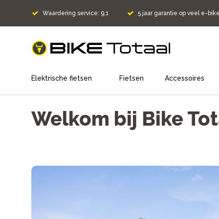
Waardering service: 9,1
5 jaar garantie op veel e-bik
home
Elektrische fietsen
Fietsen
Accessoires
Welkom bij Bike Tot