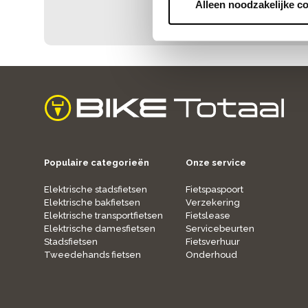
Alleen noodzakelijke c
Bekijk meer
home
Populaire categorieën
Onze service
Elektrische stadsfietsen
Fietspaspoort
Elektrische bakfietsen
Verzekering
Elektrische transportfietsen
Fietslease
Elektrische damesfietsen
Servicebeurten
Stadsfietsen
Fietsverhuur
Tweedehands fietsen
Onderhoud