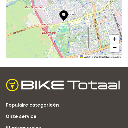
+
−
Leaflet
|
©
OpenStreetMap
contributors
home
Populaire categorieën
Onze service
Klantenservice