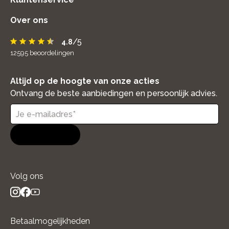
Over ons
/5
4.8
12595
beoordelingen
Altijd op de hoogte van onze acties
Ontvang de beste aanbiedingen en persoonlijk advies.
Aanmelden
Volg ons
instagram
facebook
youtube
- new window
- new window
- new window
Betaalmogelijkheden