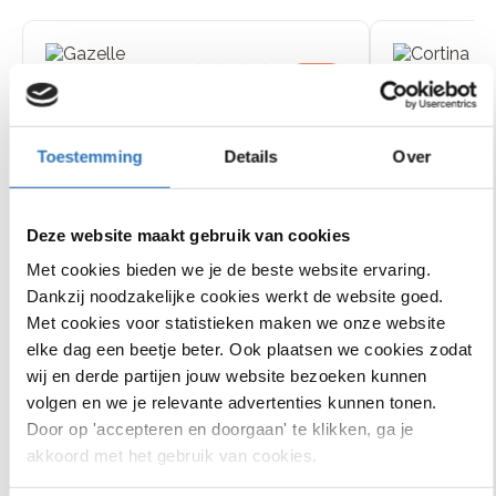
Chamonix C5
E-U4 Tran
€1000
korting
lage instap
Lage inst
14
beoordelingen
Toestemming
Details
Over
+
Deze website maakt gebruik van cookies
Shimano Steps
Bosch Active Line
Met cookies bieden we je de beste website ervaring.
middenmotor, 85 Nm
middenmotor, 40
5 Shimano Nexus
7 Shimano Nexus
€
2
.
999
,
-
€
3
.
999
,
-
Dankzij noodzakelijke cookies werkt de website goed.
versnellingen
versnellingen
Actieradius van 60 tot 150
Actieradius van 50
Met cookies voor statistieken maken we onze website
km
km
elke dag een beetje beter. Ook plaatsen we cookies zodat
Bekijk
Bekijk
wij en derde partijen jouw website bezoeken kunnen
model
mode
volgen en we je relevante advertenties kunnen tonen.
Door op 'accepteren en doorgaan' te klikken, ga je
akkoord met het gebruik van cookies.
Bekijk ons assortiment elektrische fietsen