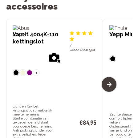
accessoires
Yarnit 4004K-110
Yepp Mini 
kettingslot
7
beoordelingen
+
Licht en flexibel
kettingslot dat makkelijk
mee te nemen is
Zachte slaaprol vo
Sterke combinatie van
comfort tijdens h
€
84
,
95
textiel en gehard staal
fietsen
voor goede bescherming
Ondersteunt het 
Anti picking cilinder voor
van je kind onde
extra veiligheid tegen
Eenvoudig te bev