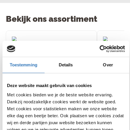
Bekijk ons assortiment
Chamonix C5
Altura CP 
€1000
korting
lage instap
instap
14
beoordelingen
Toestemming
Details
Over
Deze website maakt gebruik van cookies
Shimano Steps
Bosch Active Line
Met cookies bieden we je de beste website ervaring.
middenmotor, 85 Nm
middenmotor, 40
5 Shimano Nexus
7 Shimano Nexus
Dankzij noodzakelijke cookies werkt de website goed.
€
2
.
999
,
-
€
3
.
999
,
-
versnellingen
versnellingen
Actieradius van 60 tot 150
Actieradius van 50
Met cookies voor statistieken maken we onze website
km
km
elke dag een beetje beter. Ook plaatsen we cookies zodat
Bekijk
Bekijk
wij en derde partijen jouw website bezoeken kunnen
model
mode
volgen en we je relevante advertenties kunnen tonen.