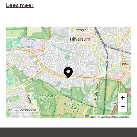
Lees meer
+
−
Leaflet
|
©
OpenStreetMap
contributors