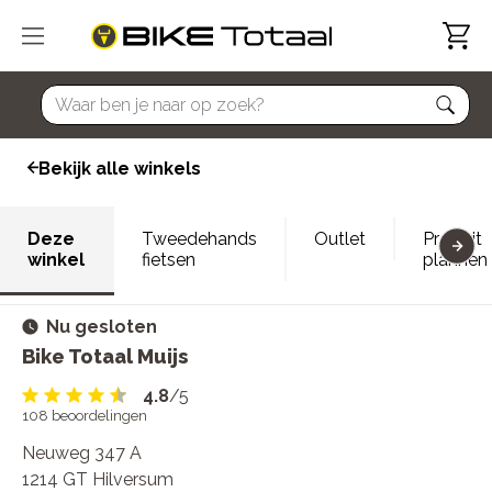
home
Bekijk alle winkels
Deze
Tweedehands
Outlet
Proefrit
winkel
fietsen
plannen
Nu gesloten
Bike Totaal Muijs
4.8
/5
108
beoordelingen
Neuweg 347 A
1214 GT Hilversum