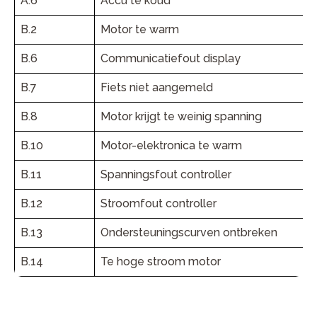
A.6
Accu te koud
B.2
Motor te warm
B.6
Communicatiefout display
B.7
Fiets niet aangemeld
B.8
Motor krijgt te weinig spanning
B.10
Motor-elektronica te warm
B.11
Spanningsfout controller
B.12
Stroomfout controller
B.13
Ondersteuningscurven ontbreken
B.14
Te hoge stroom motor