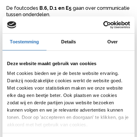
De foutcodes
B.6, D.1 en E5
gaan over communicatie
tussen onderdelen.
display wordt niet herkend
controller wordt niet gezien
Toestemming
Details
Over
verbinding valt weg
Controleer altijd eerst:
Deze website maakt gebruik van cookies
displaypositie
Met cookies bieden we je de beste website ervaring.
Dankzij noodzakelijke cookies werkt de website goed.
contactpunten
Met cookies voor statistieken maken we onze website
elke dag een beetje beter. Ook plaatsen we cookies
kabels
zodat wij en derde partijen jouw website bezoeken
kunnen volgen en we je relevante advertenties kunnen
Gazelle foutcodes met sensoren
tonen. Door op 'accepteren en doorgaan' te klikken, ga je
akkoord met het gebruik van cookies.
De foutcodes
C-serie, E1, E6, E7 en Ec
hebben te
maken met sensoren: