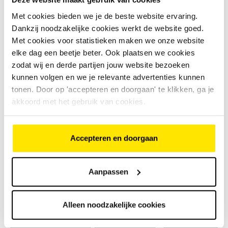
of de ondersteuningscurven aanwezig zijn
Met cookies bieden we je de beste website ervaring.
Dankzij noodzakelijke cookies werkt de website goed.
of de motor opnieuw geprogrammeerd moet
worden
Met cookies voor statistieken maken we onze website
elke dag een beetje beter. Ook plaatsen we cookies
of de motor vervangen moet worden
zodat wij en derde partijen jouw website bezoeken
Is het een dure reparatie?
kunnen volgen en we je relevante advertenties kunnen
tonen. Door op 'accepteren en doorgaan' te klikken, ga je
Vaak niet, als het om software gaat.
akkoord met het gebruik van cookies.
Duurder wordt het als de motor vervangen moet
worden.
Accepteren en doorgaan
Aanpassen
Alleen noodzakelijke cookies
Foutcode laten