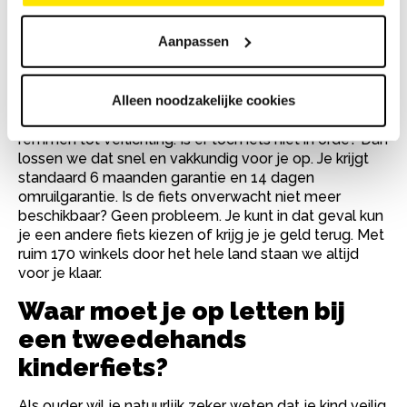
kinderfiets kopen bij Bike
Totaal?
Aanpassen
Bij Bike Totaal koop je een tweedehands kinderfiets
Alleen noodzakelijke cookies
zonder zorgen. Elke kinderfiets is grondig nagekeken
en perfect afgesteld door onze vakmensen, van
remmen tot verlichting. Is er toch iets niet in orde? Dan
lossen we dat snel en vakkundig voor je op. Je krijgt
standaard 6 maanden garantie en 14 dagen
omruilgarantie. Is de fiets onverwacht niet meer
beschikbaar? Geen probleem. Je kunt in dat geval kun
je een andere fiets kiezen of krijg je je geld terug. Met
ruim 170 winkels door het hele land staan we altijd
voor je klaar.
Waar moet je op letten bij
een tweedehands
kinderfiets?
Als ouder wil je natuurlijk zeker weten dat je kind veilig