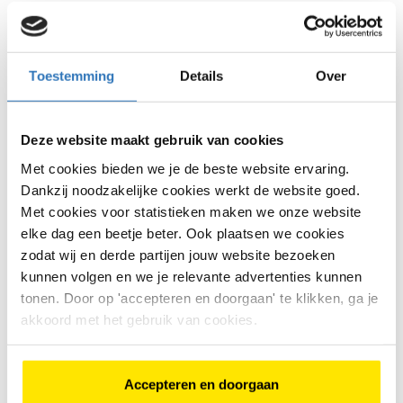
€
175
,
-
Bike Totaal Bleumink
Bekijk model
Brummen
Brummen
Toestemming
Details
Over
<<
<
6
7
8
>
>>
Deze website maakt gebruik van cookies
Met cookies bieden we je de beste website ervaring.
Dankzij noodzakelijke cookies werkt de website goed.
Met cookies voor statistieken maken we onze website
elke dag een beetje beter. Ook plaatsen we cookies
zodat wij en derde partijen jouw website bezoeken
Heb je op een link geklikt en wordt hier geen
kunnen volgen en we je relevante advertenties kunnen
tweedehands fiets vertoond? Dan is deze fiets
mogelijk al verkocht. Gebruik de filter om een andere
tonen. Door op 'accepteren en doorgaan' te klikken, ga je
fiets te zoeken.
Houd deze pagina in de gaten want er
akkoord met het gebruik van cookies.
kan elk moment een fiets ingeruild worden en dan
staat er hier weer een mooie tweedehands kinderfiets.
Waarom een tweedehands
Accepteren en doorgaan