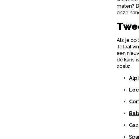
maten? Da
onze hand
Twee
Als je op
Totaal vi
een nieuw
de kans i
zoals:
Alp
Loe
Cor
Bat
Gaz
Spa