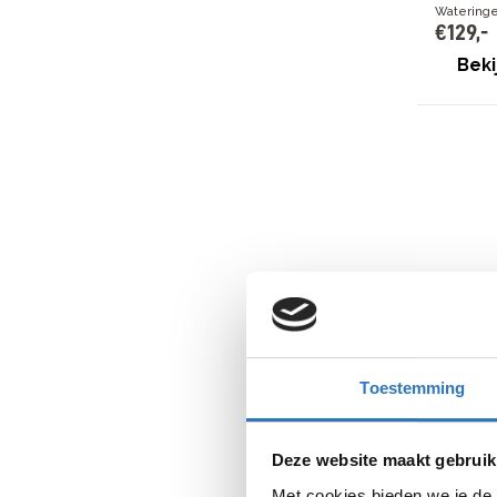
Watering
€
129
,
-
Beki
Toestemming
Heb je op
Gebruik d
ingeruild
Deze website maakt gebruik
Met cookies bieden we je de 