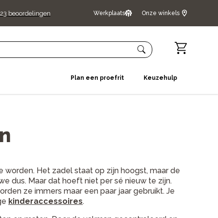
23
beoordelingen
Werkplaats
Onze winkels
Plan een proefrit
Keuzehulp
en
 te worden. Het zadel staat op zijn hoogst, maar de
e dus. Maar dat hoeft niet per sé nieuw te zijn.
orden ze immers maar een paar jaar gebruikt. Je
ige
kinderaccessoires
.