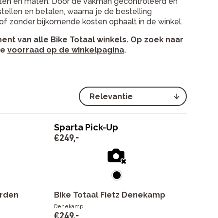
oorten en maten. Door de vakman gecontroleerd en
stellen en betalen, waarna je de bestelling
 of zonder bijkomende kosten ophaalt in de winkel.
t van alle Bike Totaal winkels. Op zoek naar
de
voorraad op de winkelpagina
.
Sparta Pick-Up
€
249
,
-
orden
Bike Totaal Fietz Denekamp
Denekamp
€
249
,
-