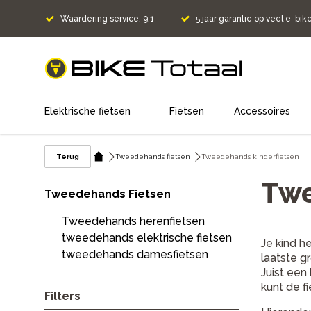
Waardering service: 9,1
5 jaar garantie op veel e-bik
home
Elektrische fietsen
Fietsen
Accessoires
Terug
Tweedehands fietsen
Tweedehands kinderfietsen
Twe
Tweedehands Fietsen
Tweedehands herenfietsen
tweedehands elektrische fietsen
Je kind h
tweedehands damesfietsen
laatste g
Juist een
kunt de f
Filters