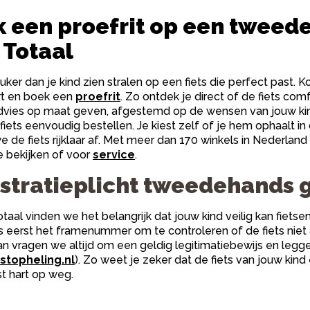
 een proefrit op een tweede
 Totaal
leuker dan je kind zien stralen op een fiets die perfect past
rt en boek een
proefrit
. Zo ontdek je direct of de fiets comf
vies op maat geven, afgestemd op de wensen van jouw kind
 fiets eenvoudig bestellen. Je kiest zelf of je hem ophaalt i
e de fiets rijklaar af. Met meer dan 170 winkels in Nederland 
 bekijken of voor
service
.
stratieplicht tweedehands
Totaal vinden we het belangrijk dat jouw kind veilig kan fie
ts eerst het framenummer om te controleren of de fiets niet al
an vragen we altijd om een geldig legitimatiebewijs en leg
stopheling.nl
). Zo weet je zeker dat de fiets van jouw kind
t hart op weg.