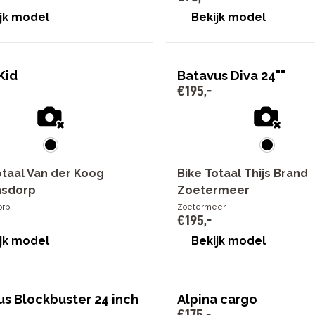
jk model
Bekijk model
Kid
Batavus Diva 24""
€
195
,
-
otaal Van der Koog
Bike Totaal Thijs Brand
sdorp
Zoetermeer
rp
Zoetermeer
€
195
,
-
jk model
Bekijk model
us Blockbuster 24 inch
Alpina cargo
€
175
,
-