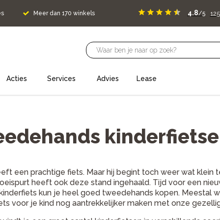
4.8
125
es
Meer dan 170 winkels
/5
Acties
Services
Advies
Lease
edehands kinderfiets
eeft een prachtige fiets. Maar hij begint toch weer wat klein
roeispurt heeft ook deze stand ingehaald. Tijd voor een nieuw
 kinderfiets kun je heel goed tweedehands kopen. Meestal w
iets voor je kind nog aantrekkelijker maken met onze gezell