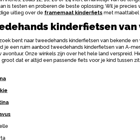
n is testen en proberen de beste oplossing. Wil je precies 
ige uitleg over de
framemaat kinderfiets
met maattabel 
dehands kinderfietsen van 
 zoek bent naar tweedehands kinderfietsen van bekende en ve
nd je een ruim aanbod tweedehands kinderfietsen van A-merke
 avontuur. Onze winkels zijn over het hele land verspreid. H
s groot dat er altijd een passende fiets voor je kind tussen z
ina
kie
tina
avus
elle
rta