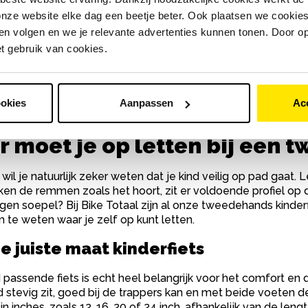
om een tweedehands kinderf
nze website elke dag een beetje beter. Ook plaatsen we cookies 
al?
n volgen en we je relevante advertenties kunnen tonen. Door op
et gebruik van cookies.
Totaal koop je een tweedehands kinderfiets zonder zorgen. E
 door onze vakmensen, van remmen tot verlichting. Is er toch
 voor je op. Je krijgt standaard 6 maanden garantie en 14 da
hikbaar? Geen probleem. Je kunt in dat geval kun je een ander
ookies
Aanpassen
Ac
s door het hele land staan we altijd voor je klaar.
 moet je op letten bij een 
 wil je natuurlijk zeker weten dat je kind veilig op pad gaa
rken de remmen zoals het hoort, zit er voldoende profiel op
ngen soepel? Bij Bike Totaal zijn al onze tweedehands kinder
m te weten waar je zelf op kunt letten.
e juiste maat kinderfiets
passende fiets is echt heel belangrijk voor het comfort en de
d stevig zit, goed bij de trappers kan en met beide voeten de 
n inches, zoals 12, 16, 20 of 24 inch, afhankelijk van de lengt