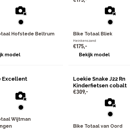
otaal Hofstede Beltrum
Bike Totaal Bliek
Heinkenszand
€
175
,
-
jk model
Bekijk model
e Excellent
Loekie Snake J22 Rn
Kinderfietsen cobalt
€
309
,
-
otaal Wijtman
Bike Totaal van Oord
ingen