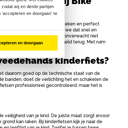
iets kopen bij Bike
zodat wij en derde partijen
 'accepteren en doorgaan' te
lke kinderfiets is grondig nagekeken en perfect
 iets niet in orde? Dan lossen we dat snel en
gen omruilgarantie. Is de fiets onverwacht niet
e fiets kiezen of krijg je je geld terug. Met ruim
cepteren en doorgaan
tweedehands kinderfiets?
t. Let daarom goed op de technische staat van de
 de banden, doet de verlichting het en schakelen de
fietsen professioneel gecontroleerd, maar het is
 veiligheid van je kind. De juiste maat zorgt ervoor
grond kan raken. Bij kinderfietsen kijk je naar de
e en leeftijd van je kind. Twijfel je tussen twee