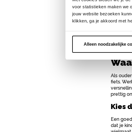
Waar
voor statistieken maken we o
Tota
jouw website bezoeken kunne
klikken, ga je akkoord met h
Bij Bike 
afgesteld
vakkundig
meer besc
Alleen noodzakelijke c
170 winkel
Waar
Als ouder
fiets. We
versnelli
prettig o
Kies d
Een goed 
dat je kin
wielmaat i