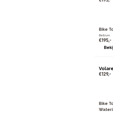
Toon meer
Bike T
Beltrum
€
195
,
-
Beki
Volar
€
129
,
-
Bike T
Water