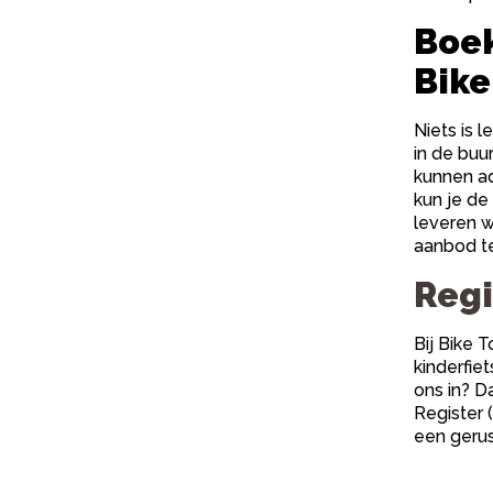
Boek
Bike
Niets is 
in de buu
kunnen ad
kun je de
leveren w
aanbod te
Regi
Bij Bike 
kinderfie
ons in? D
Register (
een gerus