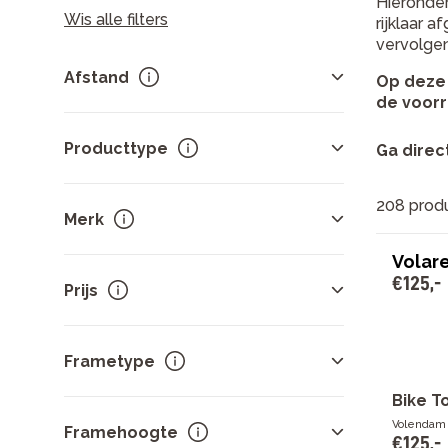
Hieronder
Wis alle filters
rijklaar a
vervolgen
Afstand
Op deze 
de voorr
Postcode of plaatsnaam.
Producttype
Ga direc
208 prod
Kinderfietsen
208
Merk
Kies afstand
Volare
€
125
,
-
Alpina
72
Prijs
Cortina
32
Loekie
21
Sorteer op
prijs
.
Batavus
19
Frametype
Puky
17
-
Bike T
Toon meer
Jongens
97
Volendam
Framehoogte
€
125
,
-
Meisjes
94