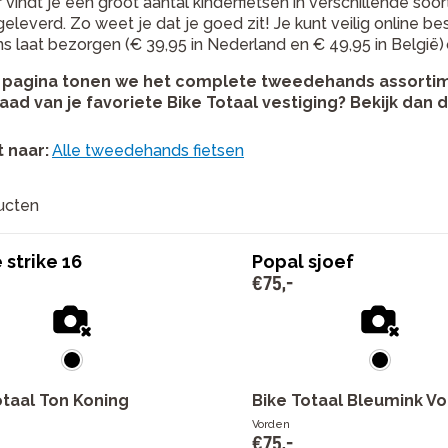
 vindt je een groot aantal kinderfietsen in verschillende s
fgeleverd.
Zo weet je dat je goed zit! Je kunt veilig online be
s laat bezorgen (€ 39,95 in Nederland en
€ 49,95 in
België)
pagina tonen we het complete tweedehands assortimen
aad van je favoriete Bike Totaal vestiging? Bekijk dan 
t naar
:
Alle tweedehands fietsen
ucten
 strike 16
Popal sjoef
€
75
,
-
otaal Ton Koning
Bike Totaal Bleumink V
Vorden
€
75
,
-