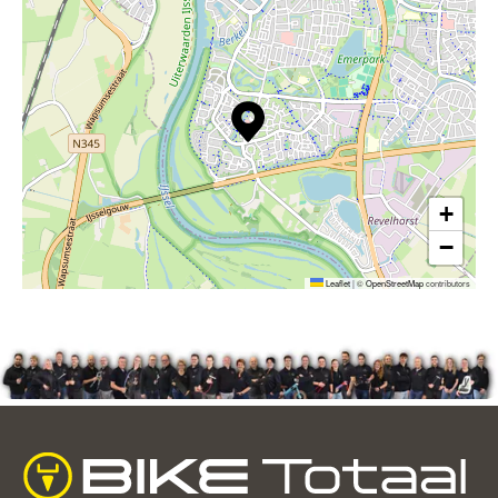
+
−
Leaflet
|
©
OpenStreetMap
contributors