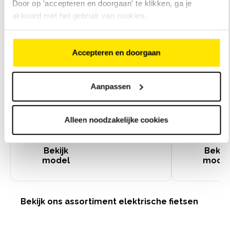
Door op 'accepteren en doorgaan' te klikken, ga je
akkoord met het gebruik van cookies.
Chamonix C5
Infinity S4
€1000
korting
lage instap
instap
14
beoordelingen
Accepteren en doorgaan
Aanpassen
Shimano Steps
Bosch Active Line
middenmotor, 85 Nm
middenmotor, 40
5 Shimano Nexus
7 Shimano Nexus
Alleen noodzakelijke cookies
€
2
.
999
,
-
€
3
.
999
,
-
versnellingen
versnellingen
Actieradius van 60 tot 150
Actieradius van 60
km
km
Bekijk
Bekijk
model
mode
Bekijk ons assortiment elektrische fietsen