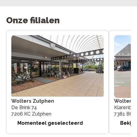
Onze filialen
Wolters Zutphen
Wolters 
De Brink 74
Klarenbe
7206 KC Zutphen
7381 BG 
Momenteel geselecteerd
Bekijk