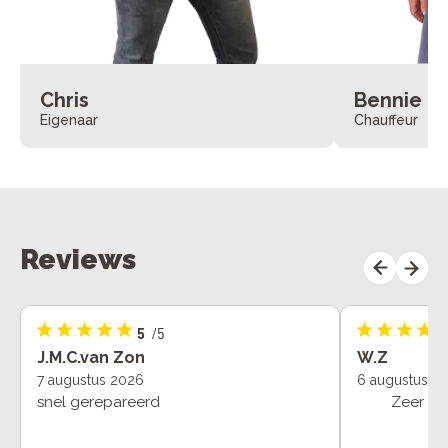
Chris
Bennie
Eigenaar
Chauffeur
Reviews
5
/5
J.M.C.van Zon
W.Z
7 augustus 2026
6 augustus 2
snel gerepareerd
Zeer vak