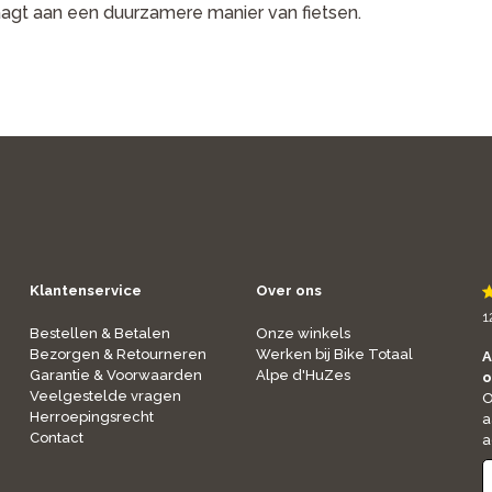
aagt aan een duurzamere manier van fietsen.
Klantenservice
Over ons
1
Bestellen & Betalen
Onze winkels
Bezorgen & Retourneren
Werken bij Bike Totaal
A
Garantie & Voorwaarden
Alpe d'HuZes
o
Veelgestelde vragen
O
Herroepingsrecht
a
Contact
a