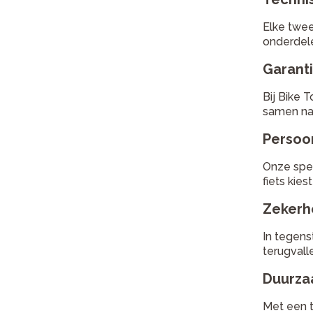
Elke twee
onderdele
Garant
Bij Bike 
samen na
Persoon
Onze spec
fiets kies
Zekerh
In tegenst
terugvall
Duurza
Met een t