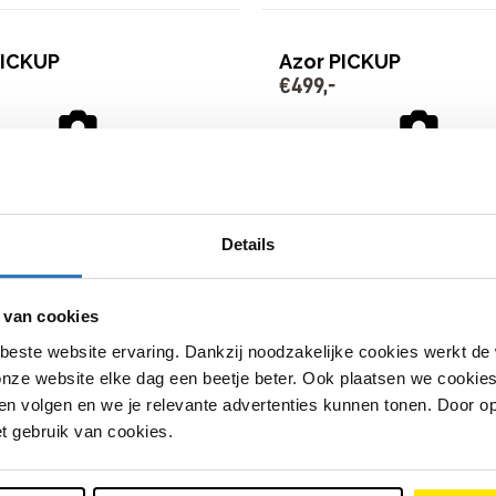
PICKUP
Azor PICKUP
€
499
,
-
taal Thijs Brand
Bike Totaal Thijs Brand
hendam
Leidschendam
ndam
Leidschendam
€
499
,
-
Details
 van cookies
<<
<
1
2
3
beste website ervaring. Dankzij noodzakelijke cookies werkt de
34 producten
nze website elke dag een beetje beter. Ook plaatsen we cookies 
n volgen en we je relevante advertenties kunnen tonen. Door op
et gebruik van cookies.