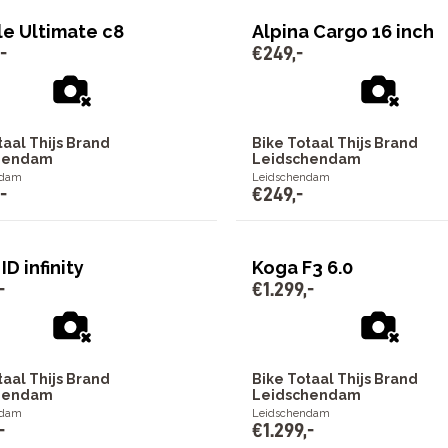
le Ultimate c8
Alpina Cargo 16 inch
-
€
249
,
-
taal Thijs Brand
Bike Totaal Thijs Brand
hendam
Leidschendam
ndam
Leidschendam
-
€
249
,
-
ID infinity
Koga F3 6.0
-
€
1
.
299
,
-
taal Thijs Brand
Bike Totaal Thijs Brand
hendam
Leidschendam
ndam
Leidschendam
-
€
1
.
299
,
-