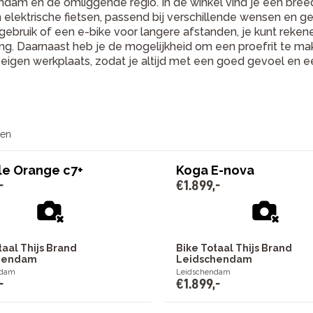
ndam en de omliggende regio. In de winkel vind je een br
n elektrische fietsen, passend bij verschillende wensen en ge
 gebruik of een e-bike voor langere afstanden, je kunt reke
ng. Daarnaast heb je de mogelijkheid om een proefrit te ma
 eigen werkplaats, zodat je altijd met een goed gevoel en ee
ten
le Orange c7+
Koga E-nova
-
€
1
.
899
,
-
taal Thijs Brand
Bike Totaal Thijs Brand
hendam
Leidschendam
ndam
Leidschendam
-
€
1
.
899
,
-