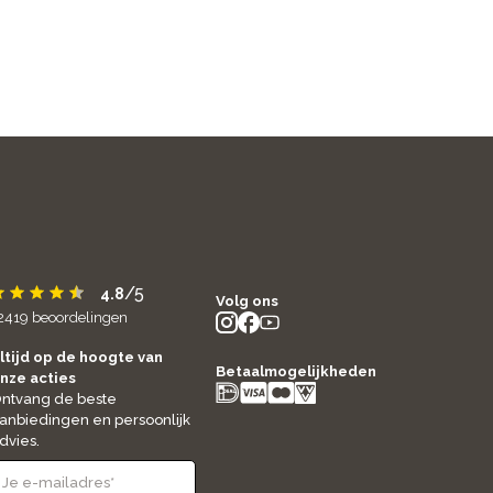
/5
4.8
Volg ons
2419
beoordelingen
instagram
facebook
youtube
- new window
- new window
- new window
ltijd op de hoogte van
Betaalmogelijkheden
nze acties
ntvang de beste
anbiedingen en persoonlijk
dvies.