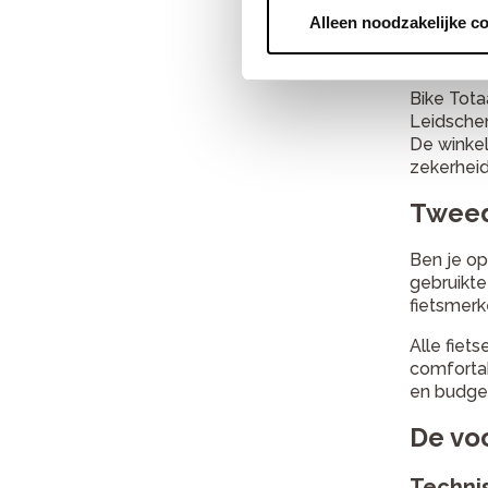
Alleen noodzakelijke c
Over B
Bike Tota
Leidschen
De winkel
zekerheid
Tweed
Ben je op
gebruikte
fietsmerk
Alle fiet
comfortab
en budge
De voo
Technis