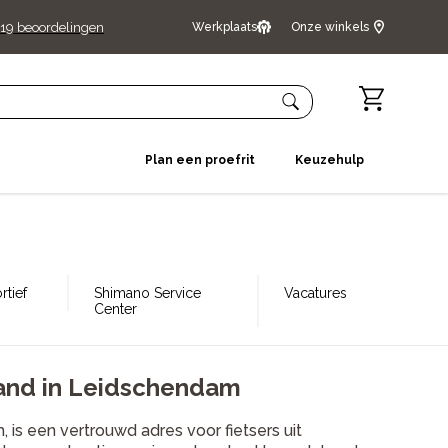
19
beoordelingen
Werkplaats
Onze winkels
Plan een proefrit
Keuzehulp
tief
Shimano Service
Vacatures
Center
rand in Leidschendam
 is een vertrouwd adres voor fietsers uit