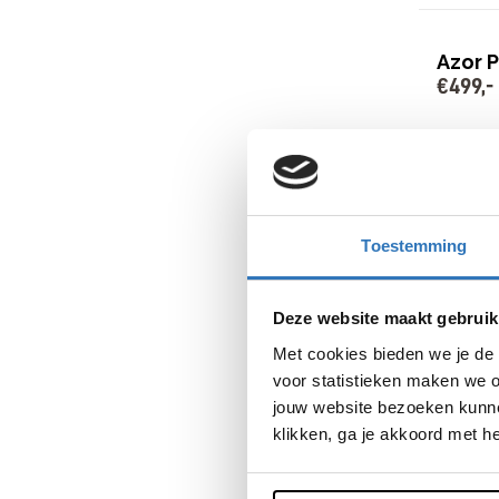
Azor 
€
499
,
-
Bike To
Leidsc
Leidsche
€
499
,
-
Toestemming
Deze website maakt gebruik
Met cookies bieden we je de 
voor statistieken maken we o
jouw website bezoeken kunne
klikken, ga je akkoord met h