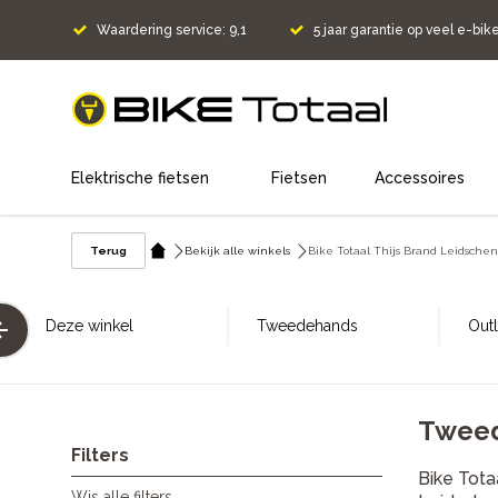
Waardering service: 9,1
5 jaar garantie op veel e-bik
home
Elektrische fietsen
Fietsen
Accessoires
Terug
Bekijk alle winkels
Bike Totaal Thijs Brand Leidsche
Deze winkel
Tweedehands
Outl
Tweed
Filters
Bike Tota
Wis alle filters