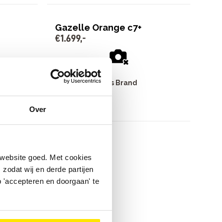
Gazelle Orange c7+
€
1
.
699
,
-
Bike Totaal Thijs Brand
Leidschendam
Leidschendam
€
1
.
699
,
-
Over
>
>>
 website goed. Met cookies
zodat wij en derde partijen
 'accepteren en doorgaan' te