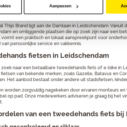
ookies
Aanpassen
Ac
ike Totaal Thijs Brand en de regio
al Thijs Brand ligt aan de Damlaan in Leidschendam. Vanuit d
dam en omliggende plaatsen die op zoek zijn naar een betr
 vormt een praktisch en lokaal aanspreekpunt voor onderhou
 van persoonlijke service en vakkennis.
ehands fietsen in Leidschendam
 zoek naar een betaalbare tweedehands fiets of e-bike in Le
 fietsen van bekende merken, zoals Gazelle, Batavus en Cor
en. Het aanbod bestaat onder andere uit stadsfietsen, kinde
sen worden zorgvuldig nagekeken door ervaren monteurs en vol
el op pad. Onze medewerkers adviseren je graag bij het vin
t.
rdelen van een tweedehands fiets bij B
ch gecontroleerd en rijklaar