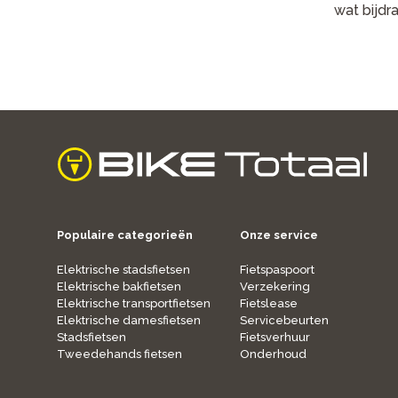
wat bijdr
home
Populaire categorieën
Onze service
Elektrische stadsfietsen
Fietspaspoort
Elektrische bakfietsen
Verzekering
Elektrische transportfietsen
Fietslease
Elektrische damesfietsen
Servicebeurten
Stadsfietsen
Fietsverhuur
Tweedehands fietsen
Onderhoud