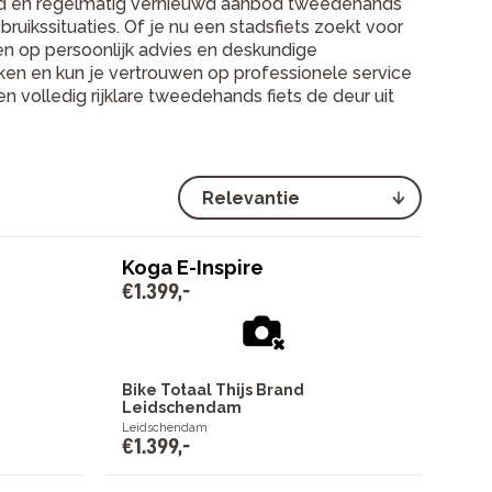
eed en regelmatig vernieuwd aanbod tweedehands
bruikssituaties. Of je nu een stadsfiets zoekt voor
nen op persoonlijk advies en deskundige
ken en kun je vertrouwen op professionele service
n volledig rijklare tweedehands fiets de deur uit
Koga E-Inspire
€
1
.
399
,
-
Bike Totaal Thijs Brand
Leidschendam
Leidschendam
€
1
.
399
,
-