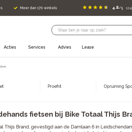
4.8
124
es
Meer dan 170 winkels
/5
Acties
Services
Advies
Lease
ndam
et
Proefrit
Opruiming Spor
ehands fietsen bij Bike Totaal Thijs B
al Thijs Brand, gevestigd aan de Damlaan 6 in Leidschendam,