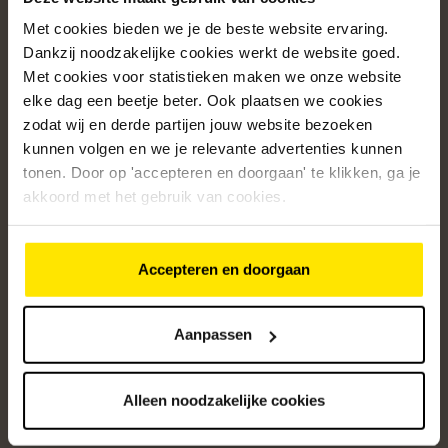
Met cookies bieden we je de beste website ervaring.
Populaire categorieën
Dankzij noodzakelijke cookies werkt de website goed.
Onze service
Met cookies voor statistieken maken we onze website
elke dag een beetje beter. Ook plaatsen we cookies
Klantenservice
zodat wij en derde partijen jouw website bezoeken
kunnen volgen en we je relevante advertenties kunnen
Over ons
tonen. Door op 'accepteren en doorgaan' te klikken, ga je
/5
akkoord met het gebruik van cookies.
4.8
12526
beoordelingen
Accepteren en doorgaan
Altijd op de hoogte van onze acties
Ontvang de beste aanbiedingen en persoonlijk advies.
Aanpassen
Aanmelden
Alleen noodzakelijke cookies