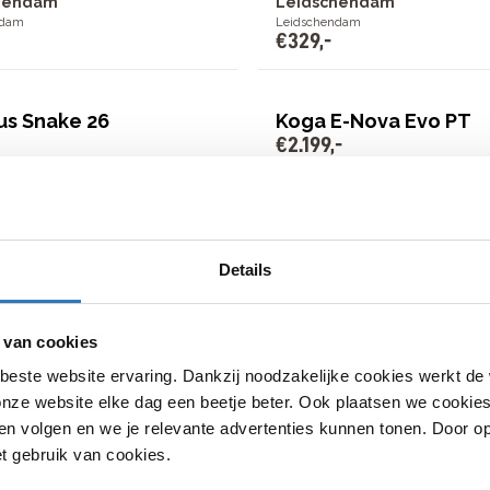
hendam
Leidschendam
ndam
Leidschendam
€
329
,
-
us Snake 26
Koga E-Nova Evo PT
€
2
.
199
,
-
taal Thijs Brand
Bike Totaal Thijs Brand
meer
Leidschendam
Details
r
Leidschendam
€
2
.
199
,
-
 van cookies
beste website ervaring. Dankzij noodzakelijke cookies werkt de
 Roller Roadmaster
Cortina Common
€
499
,
-
nze website elke dag een beetje beter. Ook plaatsen we cookies 
n volgen en we je relevante advertenties kunnen tonen. Door op
et gebruik van cookies.