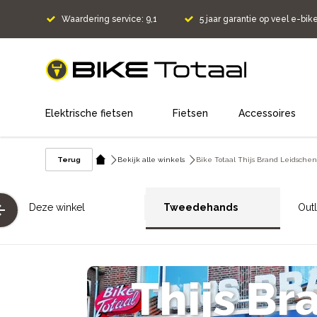
Waardering service: 9,1
5 jaar garantie op veel e-bik
home
Elektrische fietsen
Fietsen
Accessoires
Terug
Bekijk alle winkels
Bike Totaal Thijs Brand Leidsche
Deze winkel
Tweedehands
Outl
Thijs Br