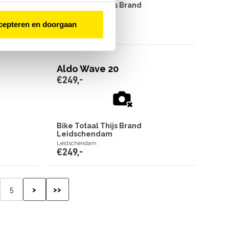
Bike Totaal Thijs Brand
Leidschendam
Leidschendam
cepteren en doorgaan
€
1
.
699
,
-
Aldo Wave 20
€
249
,
-
Bike Totaal Thijs Brand
Leidschendam
Leidschendam
€
249
,
-
5
>
>>