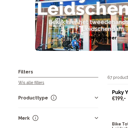
Leidsche
Bekijk hier het tweedehands
Leidschendam
Bekijk meer
Filters
67 produc
Wis alle filters
Puky Y
Producttype
€
199
,
-
Elektrische fietsen
25
Merk
Kinderfietsen
12
Bike To