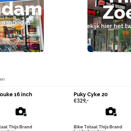
ndam
Zo
 aanbod in
Bekijk hier het
ten
ouke 16 inch
Puky Cyke 20
€
329
,
-
taal Thijs Brand
Bike Totaal Thijs Brand