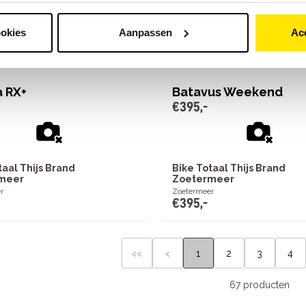
taal Thijs Brand
Bike Totaal Thijs Brand
hendam
Leidschendam
ndam
Leidschendam
ookies
Aanpassen
Ac
€
499
,
-
a RX+
Batavus Weekend
€
395
,
-
taal Thijs Brand
Bike Totaal Thijs Brand
meer
Zoetermeer
r
Zoetermeer
€
395
,
-
<<
<
1
2
3
4
67 producten