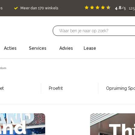
4.8
125
es
Meer dan 170 winkels
/5
Acties
Services
Advies
Lease
ndam
et
Proefrit
Opruiming Spor
and
Th