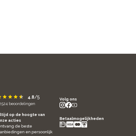
/5
4.8
Volg ons
2524
beoordelingen
instagram
facebook
youtube
- new window
- new window
- new window
ltijd op de hoogte van
Betaalmogelijkheden
nze acties
ntvang de beste
anbiedingen en persoonlijk