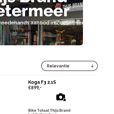
etermeer
 tweedehands aanbod in Zoetermeer
Bekijk meer
Koga F3 2.1S
€
899
,
-
Bike Totaal Thijs Brand