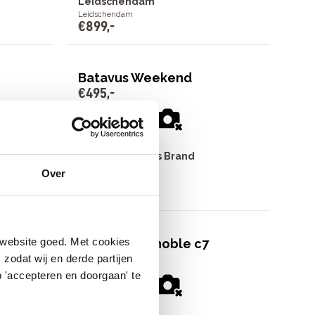
Leidschendam
Leidschendam
€
899
,
-
Batavus Weekend
€
495
,
-
Bike Totaal Thijs Brand
Zoetermeer
Over
Zoetermeer
€
495
,
-
 website goed. Met cookies
Gazelle Grenoble c7
€
1
.
699
,
-
zodat wij en derde partijen
 'accepteren en doorgaan' te