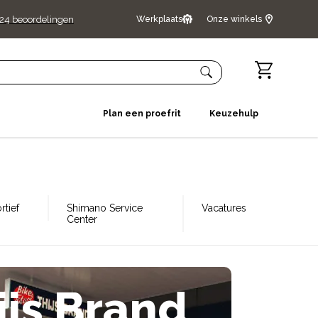
24
beoordelingen
Werkplaats
Onze winkels
Plan een proefrit
Keuzehulp
tief
Shimano Service
Vacatures
Center
ijs Brand