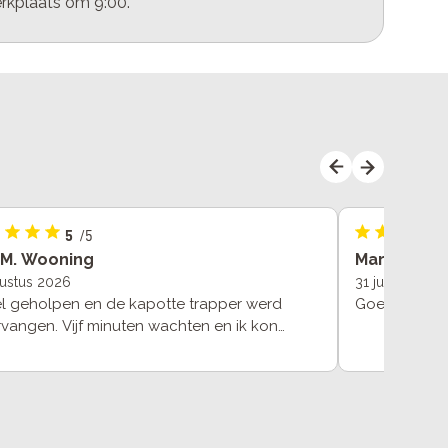
rkplaats om 9:00.
5
/5
.M. Wooning
Marcel Hou
gustus 2026
31 juli 2026
l geholpen en de kapotte trapper werd
Goed advies N
rvangen. Vijf minuten wachten en ik kon
weer fietsen.