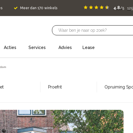
4.8
125
es
Meer dan 170 winkels
/5
Acties
Services
Advies
Lease
ndam
et
Proefrit
Opruiming Spor