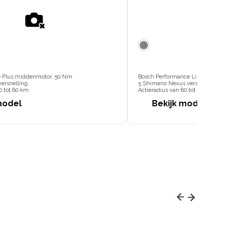
e Plus middenmotor, 50 Nm
Bosch Performance Line middenm
versnelling
5 Shimano Nexus versnellingen
0 tot 80 km
Actieradius van 80 tot 150 km
model
Bekijk model