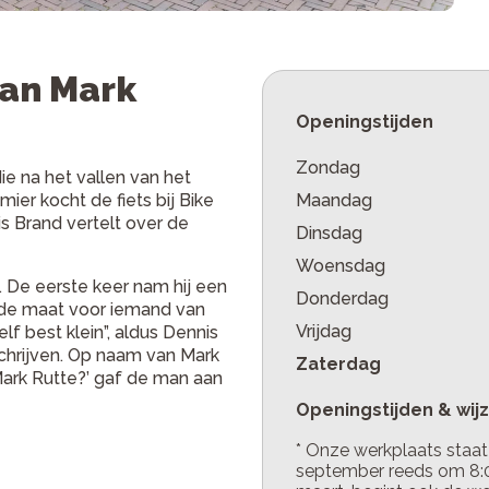
van Mark
Openingstijden
Zondag
ie na het vallen van het
ier kocht de fiets bij Bike
Maandag
s Brand vertelt over de
Dinsdag
Woensdag
l. De eerste keer nam hij een
Donderdag
 de maat voor iemand van
Vrijdag
lf best klein”, aldus Dennis
chrijven. Op naam van Mark
Zaterdag
Mark Rutte?’ gaf de man aan
Openingstijden & wij
* Onze werkplaats staa
september reeds om 8:00