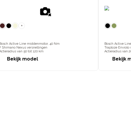
+
Bosch Active Line middenmotor, 40 Nm
Bosch Active Lin
7 Shimano Nexus versnellingen
Traploze Enviolo 
Actieradius van 50 tot 120 km
Actieradius van 2
Bekijk model
Bekijk 