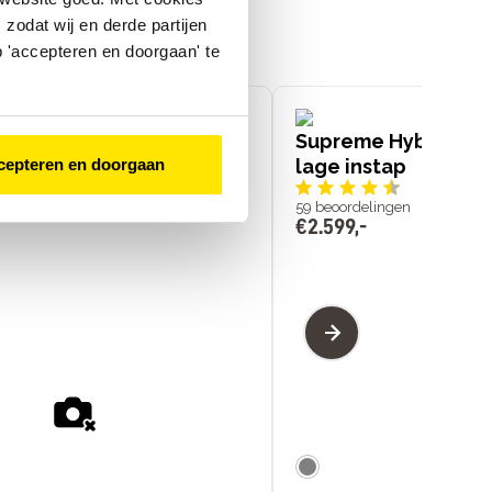
zodat wij en derde partijen
 'accepteren en doorgaan' te
t Essential
Supreme Hybrid Co
lage instap
cepteren en doorgaan
 t.w.v. €379
59
beoordelingen
€
2
.
599
,
-