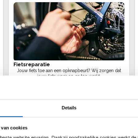
Fietsreparatie
Jouw fiets toe aan een opknapbeurt? Wij zorgen dat
jouw fiets weer op en top werkt.
Fietsverzekering
Fietsmet
Details
 van cookies
beste website ervaring. Dankzij noodzakelijke cookies werkt de