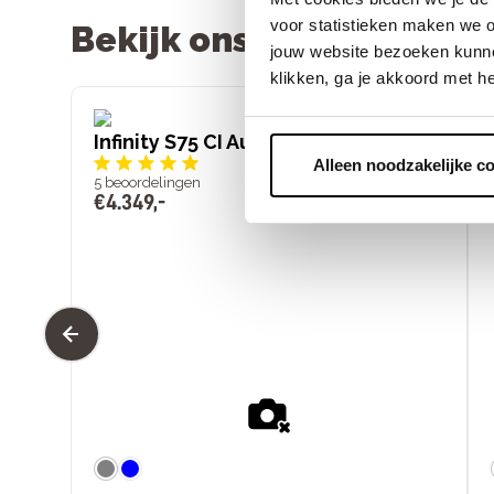
voor statistieken maken we o
Bekijk ons assortiment
jouw website bezoeken kunne
klikken, ga je akkoord met h
Infinity S75 CI Auto lage instap
Alleen noodzakelijke c
5
beoordelingen
€
4
.
349
,
-