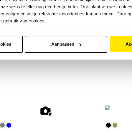
nze website elke dag een beetje beter. Ook plaatsen we cookies 
n volgen en we je relevante advertenties kunnen tonen. Door op
et gebruik van cookies.
Infinity S75 CI lage instap
FamilyNex
€
5
.
299
,
-
ookies
Aanpassen
Ac
4
beoordelingen
€
4
.
149
,
-
Gratis regenhuif