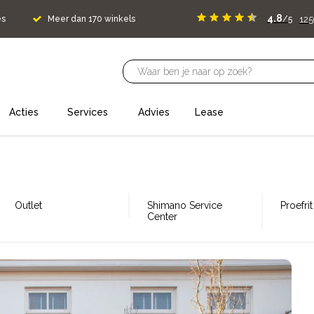
4.8
125
es
Meer dan 170 winkels
/5
Acties
Services
Advies
Lease
Outlet
Shimano Service
Proefrit
Center