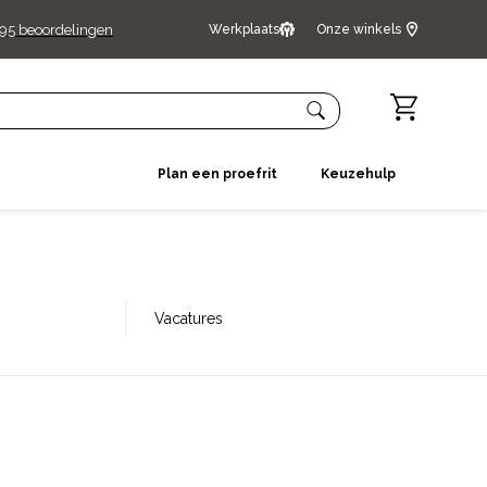
95
beoordelingen
Werkplaats
Onze winkels
Plan een proefrit
Keuzehulp
Vacatures