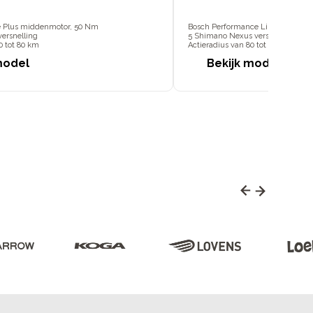
e Plus middenmotor, 50 Nm
Bosch Performance Line middenm
versnelling
5 Shimano Nexus versnellingen
0 tot 80 km
Actieradius van 80 tot 150 km
model
Bekijk model