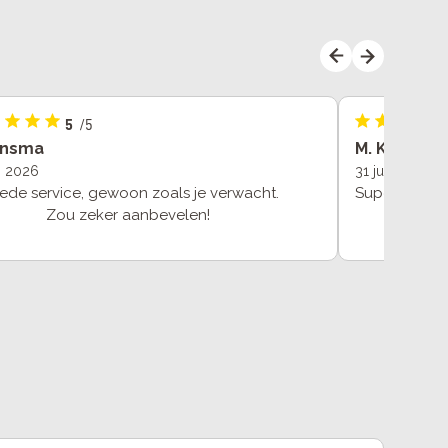
5
/5
ansma
M. K
li 2026
31 juli 2026
ede service, gewoon zoals je verwacht.
Super gehol
Zou zeker aanbevelen!