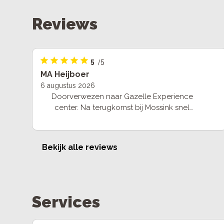
Reviews
5
/5
MA Heijboer
6 augustus 2026
Doorverwezen naar Gazelle Experience
center. Na terugkomst bij Mossink snel
gehandeld om beoogde fiets geleverd te
krijgen en ook snel geleverd. Zeer tevreden.
Bekijk alle reviews
Services