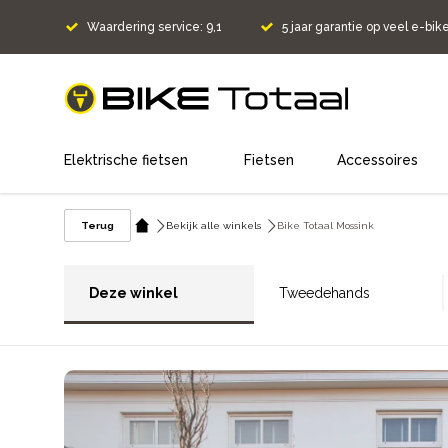
Waardering service: 9,1
5 jaar garantie op veel e-bik
home
Elektrische fietsen
Fietsen
Accessoires
Terug
Bekijk alle winkels
Bike Totaal Mossink
Deze winkel
Tweedehands