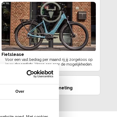
Fietslease
Voor een vast bedrag per maand rij jij zorgeloos op
jouw droomfiets. Vraag ons naar de mogelijkheden.
ing
Zadelmeting
Over
 website goed. Met cookies