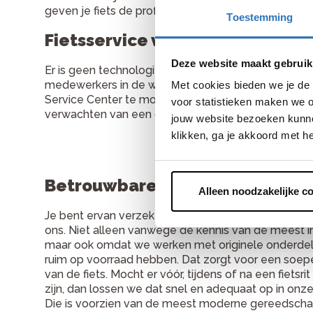
geven je fiets de professionele aandacht die je zoe
Toestemming
Fietsservice van wereldklasse
Deze website maakt gebruik
Er is geen technologie waarvan onze medewerkers 
medewerkers in de winkel volgen regelmatig traini
Met cookies bieden we je de 
Service Center te mogen zijn. Daaraan voldoen we 
voor statistieken maken we o
verwachten van een gecertificeerd Shimano Service 
jouw website bezoeken kunne
klikken, ga je akkoord met h
Betrouwbare kwaliteit
Alleen noodzakelijke c
Je bent ervan verzekerd dat je fiets piekfijn in orde 
ons. Niet alleen vanwege de kennis van de meest i
maar ook omdat we werken met originele onderde
ruim op voorraad hebben. Dat zorgt voor een soep
van de fiets. Mocht er vóór, tijdens of na een fiets
zijn, dan lossen we dat snel en adequaat op in onz
Die is voorzien van de meest moderne gereedsch