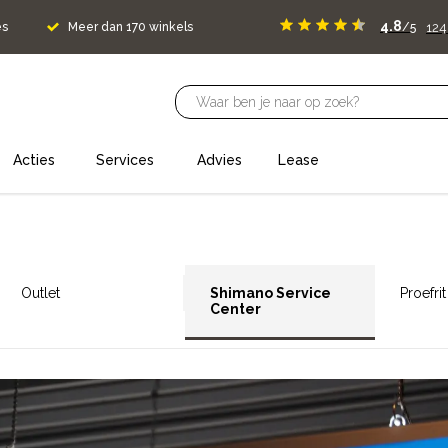
4.8
12
es
Meer dan 170 winkels
/5
Acties
Services
Advies
Lease
Outlet
Shimano Service
Proefrit
Center