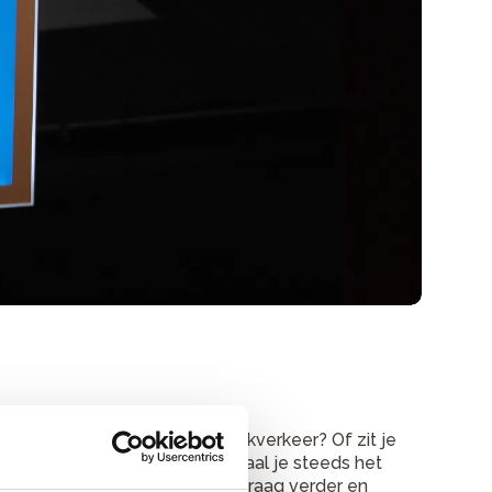
el dagelijks voor het woon-werkverkeer? Of zit je
houd van je fiets. Alleen zo haal je steeds het
euwste. Onze mensen helpen je graag verder en