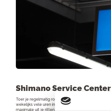
Shimano Service Center
Toer je regelmatig rond op de trekkingfiets voor ve
wekelijks vele uren in de beugels van de racefiets?
maximale uit je ritten. Als Shimano Service Center 