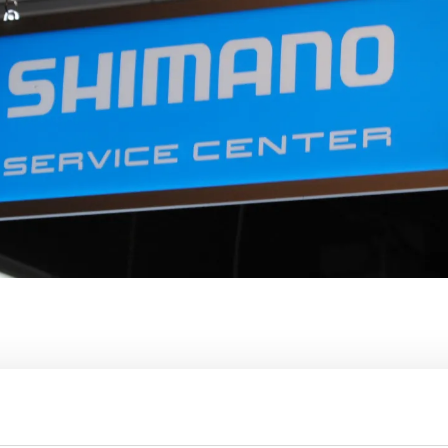
rkenning van de mooiste streken? Gebruik je de e-bike vrijw
 Dan is het belangrijk om aandacht te besteden aan het onder
zijn wij bekend met alle fietstechnologieën, ook de allerni