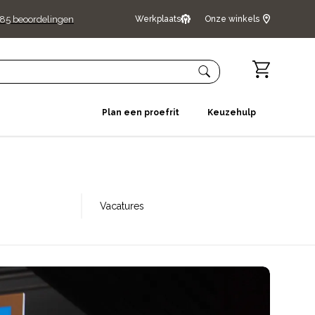
485
beoordelingen
Werkplaats
Onze winkels
Plan een proefrit
Keuzehulp
Vacatures