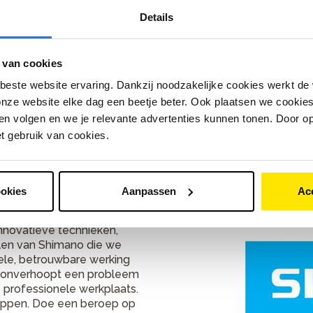
kt.
Details
 van cookies
nog nooit hebben gehoord. Hoe we dat zo zeker durven te 
ngen en cursussen, zowel online als op locatie. Deze voor
beste website ervaring. Dankzij noodzakelijke cookies werkt de
graag. Want alleen met gekwalificeerd personeel kunnen we
nze website elke dag een beetje beter. Ook plaatsen we cookies 
Center. Om de kwaliteit te borgen, voert Shimano regelmati
n volgen en we je relevante advertenties kunnen tonen. Door op
et gebruik van cookies.
ookies
Aanpassen
Ac
is na een servicebeurt bij
nnovatieve technieken,
len van Shimano die we
ele, betrouwbare werking
rit onverhoopt een probleem
e professionele werkplaats.
appen. Doe een beroep op