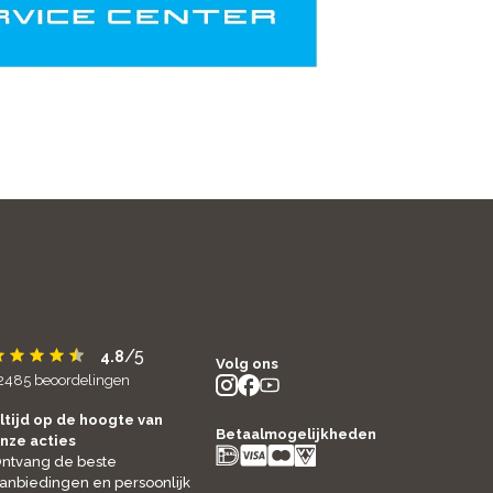
/5
4.8
Volg ons
2485
beoordelingen
instagram
facebook
youtube
- new window
- new window
- new window
ltijd op de hoogte van
Betaalmogelijkheden
nze acties
ntvang de beste
anbiedingen en persoonlijk