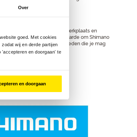
Over
stellen? De monteurs uit de werkplaats en
tdurende opleiding is een voorwaarde om Shimano
 website goed. Met cookies
 jou de uitstekende service bieden die je mag
zodat wij en derde partijen
g controles uit.
 'accepteren en doorgaan' te
cepteren en doorgaan