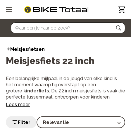
home
Meisjesfietsen
Meisjesfiets 22 inch
Een belangrijke mijlpaal in de jeugd van elke kind is
het moment waarop hij overstapt op een
grotere
kinderfiets
. De 22 inch meisjesfiets is vaak die
perfecte tussenmaat, ontworpen voor kinderen
tussen de 7 en 10 jaar oud, afhankelijk van hun lengte
Lees meer
en vaardigheid.
Filter