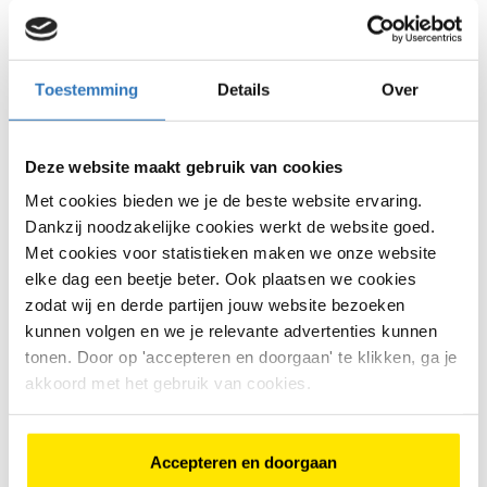
KledingmaatZadelhoogte(Banden)maat98 - 10443
cm12 inch104 - 11053 cm16 inch110 - 11658 cm18
inch116 - 12261 cm20 inch122 - 12863 cm22 inch128 -
Toestemming
Details
Over
14074 cm24 inch140 - 15278 cm26 inch
Veiligheid en comfort voor
een meisjesfiets 22 inch
Deze website maakt gebruik van cookies
Met cookies bieden we je de beste website ervaring.
Veiligheid en comfort zijn van cruciaal belang bij de
Dankzij noodzakelijke cookies werkt de website goed.
keuze voor een kinderfiets. meisjesfietsen 22 inch
Met cookies voor statistieken maken we onze website
moeten voorzien zijn van betrouwbare remmen, of dit
elke dag een beetje beter. Ook plaatsen we cookies
nu terugtrapremmen of handremmen zijn, en een
zodat wij en derde partijen jouw website bezoeken
solide constructie hebben om de veiligheid van de
kunnen volgen en we je relevante advertenties kunnen
kleine rijder te waarborgen. Daarnaast zijn aspecten
zoals een comfortabel zadel, een juiste zadelhoogte,
tonen. Door op 'accepteren en doorgaan' te klikken, ga je
en eventueel zijwieltjes voor de beginnende fietsers
akkoord met het gebruik van cookies.
ook belangrijke overwegingen.
Welke merken kinderfietsen
Accepteren en doorgaan
kan je vinden bij Bike Totaal?