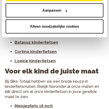
We hebben een compacte selectie met alleen de
Aanpassen
beste merken om de ideale keuze voor jouw kind te
kunnen bieden. Zie hieronder onze merken
kinderfietsen.
Alleen noodzakelijke cookies
Alpina kinderfietsen
Batavus kinderfietsen
Cortina kinderfietsen
Loekie kinderfietsen
Voor elk kind de juiste maat
Bij Bike Totaal hebben we een brede keuze in
kinderfietsmaten. Bekijk hieronder al onze maten en
klik direct om al onze kinderfietsen in jouw gewilde
maat te zien.
Meisjesfiets 16 inch