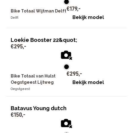
€
179
,
-
Bike Totaal Wijtman Delft
Bekijk model
Delft
Loekie Booster 22&quot;
€
295
,
-
€
295
,
-
Bike Totaal van Hulst
Bekijk model
Oegstgeest Lijtweg
Oegstgeest
Batavus Young dutch
€
150
,
-