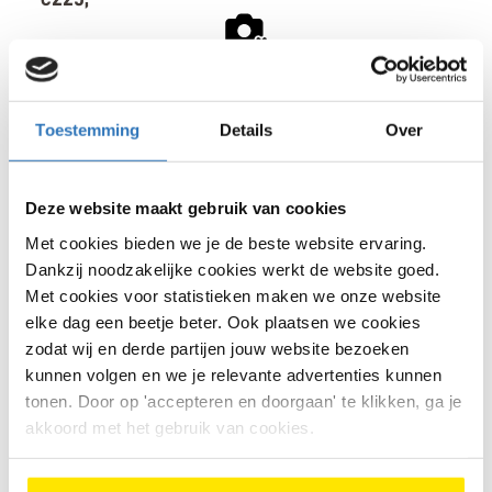
€
225
,
-
Bike Totaal Bliek
Toestemming
Details
Over
Bekijk model
Heinkenszand
Deze website maakt gebruik van cookies
<<
<
15
16
17
>
>>
Met cookies bieden we je de beste website ervaring.
Dankzij noodzakelijke cookies werkt de website goed.
Met cookies voor statistieken maken we onze website
elke dag een beetje beter. Ook plaatsen we cookies
zodat wij en derde partijen jouw website bezoeken
kunnen volgen en we je relevante advertenties kunnen
Heb je op een link geklikt en wordt hier geen
tonen. Door op 'accepteren en doorgaan' te klikken, ga je
tweedehands fiets vertoond? Dan is deze fiets
akkoord met het gebruik van cookies.
mogelijk al verkocht. Gebruik de filter om een andere
fiets te zoeken.
Houd deze pagina in de gaten want er
kan elk moment een fiets ingeruild worden en dan