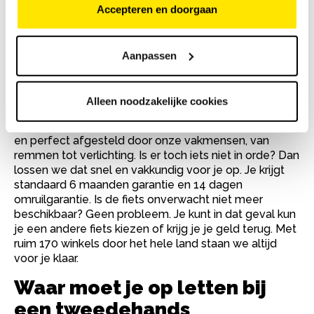
staat er hier weer een mooie tweedehands kinderfiets.
Accepteren en doorgaan
Waarom een tweedehands
kinderfiets kopen bij Bike
Aanpassen
Totaal?
Alleen noodzakelijke cookies
Bij Bike Totaal koop je een tweedehands kinderfiets
zonder zorgen. Elke kinderfiets is grondig nagekeken
en perfect afgesteld door onze vakmensen, van
remmen tot verlichting. Is er toch iets niet in orde? Dan
lossen we dat snel en vakkundig voor je op. Je krijgt
standaard 6 maanden garantie en 14 dagen
omruilgarantie. Is de fiets onverwacht niet meer
beschikbaar? Geen probleem. Je kunt in dat geval kun
je een andere fiets kiezen of krijg je je geld terug. Met
ruim 170 winkels door het hele land staan we altijd
voor je klaar.
Waar moet je op letten bij
een tweedehands