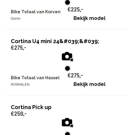
€
225
,
-
Bike Totaal van Korven
Bekijk model
Goirle
Cortina U4 mini 24&#039;&#039;
€
275
,
-
€
275
,
-
Bike Totaal van Hassel
Bekijk model
ROSMALEN
Cortina Pick up
€
250
,
-