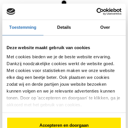
€
250
,
-
Bike Totaal Bleumink
Bekijk model
Eibergen
Eibergen
Toestemming
Details
Over
<<
<
11
12
13
>
>>
Deze website maakt gebruik van cookies
Met cookies bieden we je de beste website ervaring.
Dankzij noodzakelijke cookies werkt de website goed.
Met cookies voor statistieken maken we onze website
elke dag een beetje beter. Ook plaatsen we cookies
zodat wij en derde partijen jouw website bezoeken
Heb je op een link geklikt en wordt hier geen
kunnen volgen en we je relevante advertenties kunnen
tweedehands fiets vertoond? Dan is deze fiets
tonen. Door op 'accepteren en doorgaan' te klikken, ga je
mogelijk al verkocht. Gebruik de filter om een andere
akkoord met het gebruik van cookies.
fiets te zoeken.
Houd deze pagina in de gaten want er
kan elk moment een fiets ingeruild worden en dan
staat er hier weer een mooie tweedehands kinderfiets.
Accepteren en doorgaan