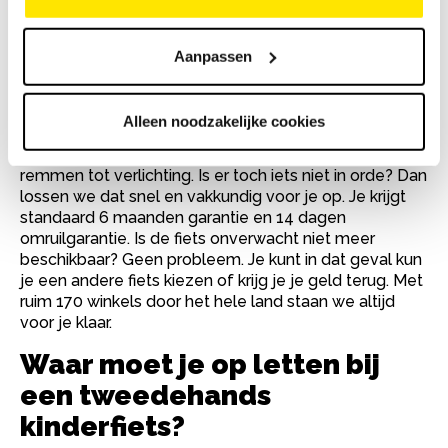
Waarom een tweedehands
kinderfiets kopen bij Bike
Aanpassen
Totaal?
Bij Bike Totaal koop je een tweedehands kinderfiets
Alleen noodzakelijke cookies
zonder zorgen. Elke kinderfiets is grondig nagekeken
en perfect afgesteld door onze vakmensen, van
remmen tot verlichting. Is er toch iets niet in orde? Dan
lossen we dat snel en vakkundig voor je op. Je krijgt
standaard 6 maanden garantie en 14 dagen
omruilgarantie. Is de fiets onverwacht niet meer
beschikbaar? Geen probleem. Je kunt in dat geval kun
je een andere fiets kiezen of krijg je je geld terug. Met
ruim 170 winkels door het hele land staan we altijd
voor je klaar.
Waar moet je op letten bij
een tweedehands
kinderfiets?