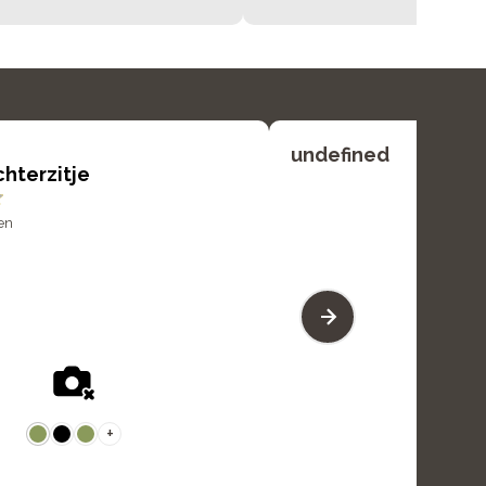
undefined
chterzitje
en
+