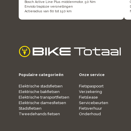
Bosch Active Line Plus middenmotor, 50 Nm
Enviolo traploze versnellingen
Actieradius van 60 tot 150 km
home
Populaire categorieën
Onze service
Elektrische stadsfietsen
Fietspaspoort
Elektrische bakfietsen
Verzekering
Elektrische transportfietsen
Fietslease
Elektrische damesfietsen
Servicebeurten
Stadsfietsen
Fietsverhuur
Tweedehands fietsen
Onderhoud