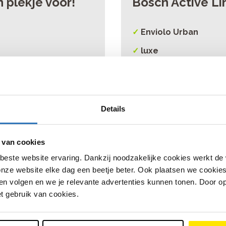
 plekje voor!
Bosch Active Li
✓
Enviolo Urban
✓
luxe
✓
ondersteuning
Details
 van cookies
beste website ervaring. Dankzij noodzakelijke cookies werkt de
Plan nu jouw proefrit
nze website elke dag een beetje beter. Ook plaatsen we cookies 
n volgen en we je relevante advertenties kunnen tonen. Door op
et gebruik van cookies.
vaar zelf het gemak van een Cortina E-Common Family Inte
Plan een proefrit