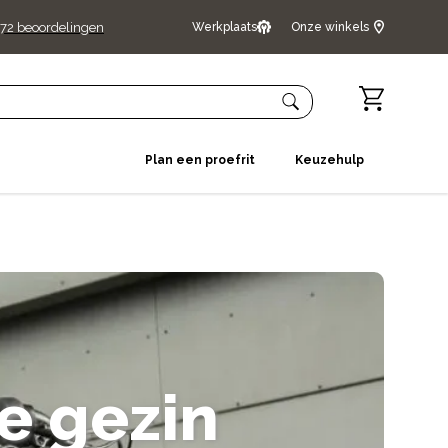
72
beoordelingen
Werkplaats
Onze winkels
Plan een proefrit
Keuzehulp
je gezin