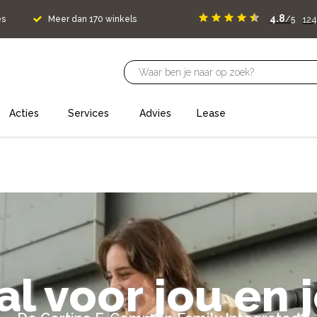
4.8
124
es
Meer dan 170 winkels
/5
Acties
Services
Advies
Lease
l voor jou en 