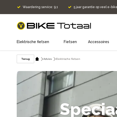
Waardering service: 9,1
5 jaar garantie op veel e-bik
home
Elektrische fietsen
Fietsen
Accessoires
Terug
Advies
Elektrische fietsen
Speciaa