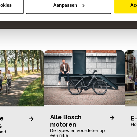
ookies
Aanpassen
Ac
Alle Bosch
te
E-
motoren
s
Ho
De types en voordelen op
and
een rijtje