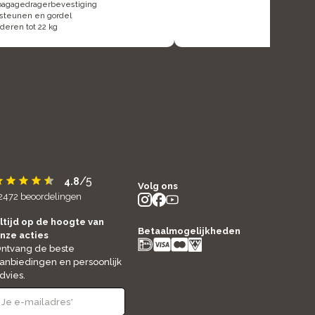
bagagedragerbevestiging
tsteunen en gordel
nderen tot 22 kg
/5
4.8
Volg ons
2472
beoordelingen
instagram
facebook
youtube
- new window
- new window
- new window
ltijd op de hoogte van
Betaalmogelijkheden
nze acties
ntvang de beste
anbiedingen en persoonlijk
dvies.