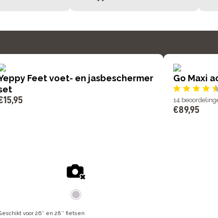
Yeppy Feet voet- en jasbeschermer
Go Maxi a
set
€
15
,
95
14
beoordeling
€
89
,
95
Geschikt voor 26’’ en 28’’ fietsen