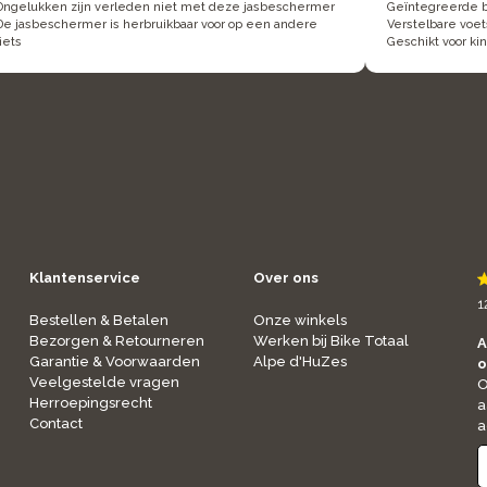
Ongelukken zijn verleden niet met deze jasbeschermer
Geïntegreerde 
De jasbeschermer is herbruikbaar voor op een andere
Verstelbare voe
fiets
Geschikt voor ki
Klantenservice
Over ons
1
Bestellen & Betalen
Onze winkels
Bezorgen & Retourneren
Werken bij Bike Totaal
A
Garantie & Voorwaarden
Alpe d'HuZes
o
Veelgestelde vragen
O
Herroepingsrecht
a
Contact
a