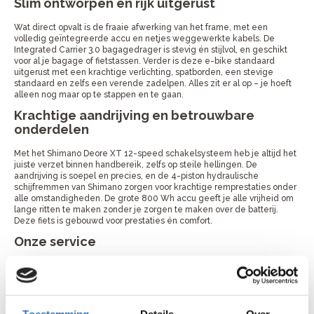
Slim ontworpen en rijk uitgerust
Wat direct opvalt is de fraaie afwerking van het frame, met een
volledig geïntegreerde accu en netjes weggewerkte kabels. De
Integrated Carrier 3.0 bagagedrager is stevig én stijlvol, en geschikt
voor al je bagage of fietstassen. Verder is deze e-bike standaard
uitgerust met een krachtige verlichting, spatborden, een stevige
standaard en zelfs een verende zadelpen. Alles zit er al op – je hoeft
alleen nog maar op te stappen en te gaan.
Krachtige aandrijving en betrouwbare
onderdelen
Met het Shimano Deore XT 12-speed schakelsysteem heb je altijd het
juiste verzet binnen handbereik, zelfs op steile hellingen. De
aandrijving is soepel en precies, en de 4-piston hydraulische
schijfremmen van Shimano zorgen voor krachtige remprestaties onder
alle omstandigheden. De grote 800 Wh accu geeft je alle vrijheid om
lange ritten te maken zonder je zorgen te maken over de batterij.
Deze fiets is gebouwd voor prestaties én comfort.
Onze service
Wij vinden het belangrijk dat jij de juiste fiets uitkiest. Heb je hulp
nodig met het maken van een keuze? Neem dan contact met ons op
of ga langs bij de dichtstbijzijnde winkel voor advies van de vakman.
Als je de fiets online bestelt kan je hem bij je favoriete fietsenmaker
ophalen of komen we hem bij je thuis bezorgen.
Toestemming
Details
Over