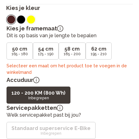
Kies je kleur
Kies je framemaat
Dit is op basis van je lengte te bepalen
50 cm
54 cm
58 cm
62 cm
165 - 180
175 - 190
185 - 200
195 - 210
Selecteer een maat om het product toe te voegen in de
winkelmand
Accuduur
120 - 200 KM (800 Wh)
Inbegrepen
Servicepakketten
Welk servicepakket past bij jou?
Standaard superservice E-Bike
Inbegrepen