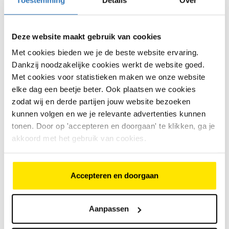
Deze website maakt gebruik van cookies
Met cookies bieden we je de beste website ervaring.
Dankzij noodzakelijke cookies werkt de website goed.
Je fiets wordt altijd rijklaar geleverd.
Met cookies voor statistieken maken we onze website
Tring!
elke dag een beetje beter. Ook plaatsen we cookies
Voordat je nieuwe fiets naar buiten mag,
zodat wij en derde partijen jouw website bezoeken
kijken wij ‘m na. Zijn de banden en bouten
kunnen volgen en we je relevante advertenties kunnen
okay? De remmen, versnelling en ketting op
tonen. Door op 'accepteren en doorgaan' te klikken, ga je
spanning? Werkt de verlichting? Is het stuur
akkoord met het gebruik van cookies.
goed afgesteld? En het zadel? Check!
De eerste servicebeurt? Die is altijd
Accepteren en doorgaan
inbegrepen.
Geef je fiets de aandacht die hij verdient.
Onderhoud ‘m goed. Daarmee voorkom je
Aanpassen
gebreken op de lange termijn. Dus sla die
eerste servicebeurt niet over. Die krijg je van