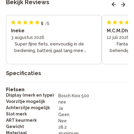
Bekijk Reviews
5
/5
Ineke
M.C.M.Dhr.M
3 augustus 2026
12 juli 2026
Super fijne fiets, eenvoudig in de
Fantasti
bediening, batterij gaat lang mee.
behendighei
We hebben nog geen bergen
mo
gefietst maar dat gaat er binnenkort
van komen
Specificaties
Fietsen
Display (merk en type)
Bosch Kiox 500
Voorzitje mogelijk
nee
Achterzitje mogelijk
Ja
Slot merk
Geen
ART keurmerk
Nee
Gewicht
28.2
Materiaal
aluminium