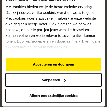
Met cookies bieden we je de beste website ervaring.
Populaire categorieën
Dankzij noodzakelijke cookies werkt de website goed.
Onze service
Met cookies voor statistieken maken we onze website
elke dag een beetje beter. Ook plaatsen we cookies
Klantenservice
zodat wij en derde partijen jouw website bezoeken
kunnen volgen en we je relevante advertenties kunnen
Over ons
tonen. Door op 'accepteren en doorgaan' te klikken, ga je
/5
akkoord met het gebruik van cookies.
4.8
12482
beoordelingen
Accepteren en doorgaan
Altijd op de hoogte van onze acties
Ontvang de beste aanbiedingen en persoonlijk advies.
Aanpassen
Aanmelden
Alleen noodzakelijke cookies