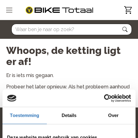
home
Whoops, de ketting ligt
er af!
Er is iets mis gegaan.
Probeer het later opnieuw. Als het probleem aanhoud
neem dan contact met ons op.
Toestemming
Details
Over
home
Deze website maakt gebruik van cookies