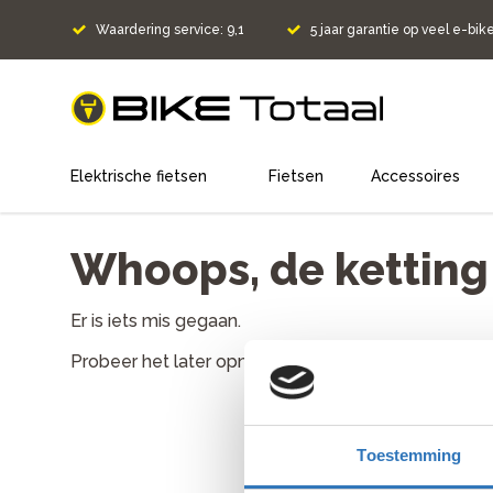
Waardering service: 9,1
5 jaar garantie op veel e-bik
home
Elektrische fietsen
Fietsen
Accessoires
Whoops, de ketting l
Er is iets mis gegaan.
Probeer het later opnieuw. Als het probleem aanh
Toestemming