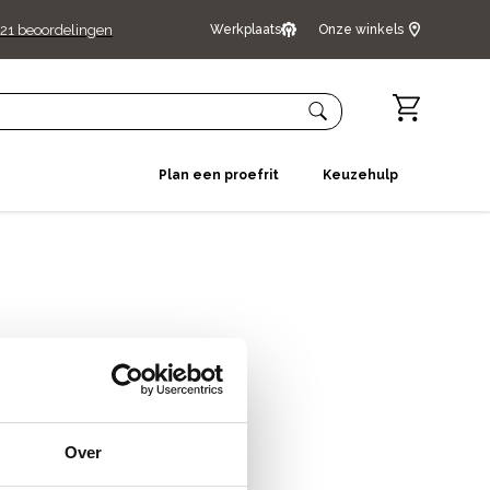
21
beoordelingen
Werkplaats
Onze winkels
Plan een proefrit
Keuzehulp
Over