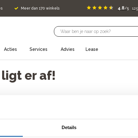
4.8
125
es
Meer dan 170 winkels
/5
Acties
Services
Advies
Lease
igt er af!
oud neem dan contact met ons op.
Details