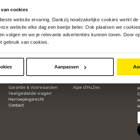
 van cookies
beste website ervaring. Dankzij noodzakelijke cookies werkt de
nze website elke dag een beetje beter. Ook plaatsen we cookies 
n volgen en we je relevante advertenties kunnen tonen. Door op
et gebruik van cookies.
Klantenservice
Over ons
ookies
Aanpassen
Ac
1
Bestellen & Betalen
Onze winkels
Bezorgen & Retourneren
Werken bij Bike Totaal
A
Garantie & Voorwaarden
Alpe d'HuZes
o
Veelgestelde vragen
O
Herroepingsrecht
a
Contact
a