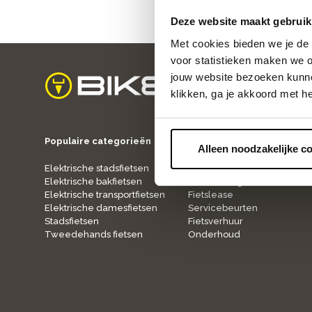
Deze website maakt gebruik
Met cookies bieden we je de 
voor statistieken maken we o
jouw website bezoeken kunne
klikken, ga je akkoord met h
home
Populaire categorieën
Onze service
Alleen noodzakelijke c
Elektrische stadsfietsen
Fietspaspoort
Elektrische bakfietsen
Verzekering
Elektrische transportfietsen
Fietslease
Elektrische damesfietsen
Servicebeurten
Stadsfietsen
Fietsverhuur
Tweedehands fietsen
Onderhoud