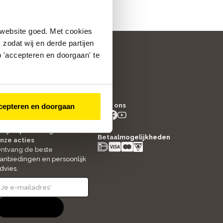
 website goed. Met cookies
zodat wij en derde partijen
 'accepteren en doorgaan' te
/5
4.8
Volg ons
cepteren en doorgaan
2521
beoordelingen
instagram
facebook
youtube
- new window
- new window
- new window
ltijd op de hoogte van
Betaalmogelijkheden
nze acties
ntvang de beste
anbiedingen en persoonlijk
dvies.
Aanmelden