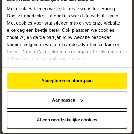
Met cookies bieden we je de beste website ervaring.
Populaire categorieën
Dankzij noodzakelijke cookies werkt de website goed.
Onze service
Met cookies voor statistieken maken we onze website
elke dag een beetje beter. Ook plaatsen we cookies
Klantenservice
zodat wij en derde partijen jouw website bezoeken
kunnen volgen en we je relevante advertenties kunnen
Over ons
tonen. Door op 'accepteren en doorgaan' te klikken, ga je
/5
akkoord met het gebruik van cookies.
4.8
12542
beoordelingen
Accepteren en doorgaan
Altijd op de hoogte van onze acties
Ontvang de beste aanbiedingen en persoonlijk advies.
Aanpassen
Aanmelden
Alleen noodzakelijke cookies