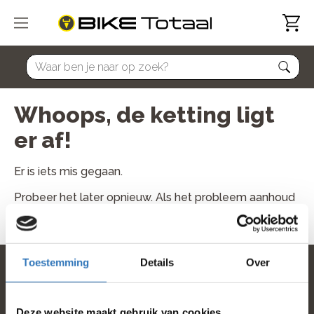
home
Whoops, de ketting ligt
er af!
Er is iets mis gegaan.
Probeer het later opnieuw. Als het probleem aanhoud
neem dan contact met ons op.
Toestemming
Details
Over
home
Deze website maakt gebruik van cookies