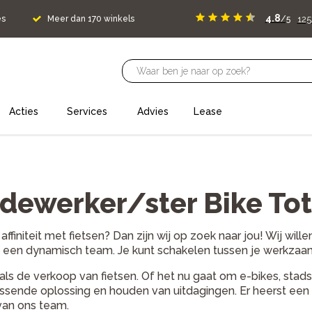
4.8
12
es
Meer dan 170 winkels
/5
Acties
Services
Advies
Lease
ewerker/ster Bike Tot
je affiniteit met fietsen? Dan zijn wij op zoek naar jou! Wij w
t in een dynamisch team. Je kunt schakelen tussen je werkza
als de verkoop van fietsen. Of het nu gaat om e-bikes, stadsf
passende oplossing en houden van uitdagingen. Er heerst een h
 van ons team.