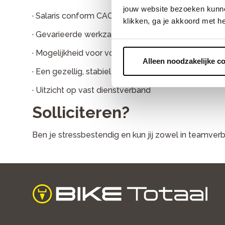
jouw website bezoeken kunne
· Salaris conform CAO
klikken, ga je akkoord met h
· Gevarieerde werkzaamheden
· Mogelijkheid voor volgen opleidingen/cursusse
Alleen noodzakelijke c
· Een gezellig, stabiel en enthousiast team
· Uitzicht op vast dienstverband
Solliciteren?
Ben je stressbestendig en kun jij zowel in teamverba
home