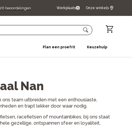
526
beoordelingen
Werkplaats
Onze winkels
Plan een proefrit
Keuzehulp
aal Nan
illen ons team uitbreiden met een enthousiaste,
amheden en trapt lekker door waar nodig.
ietsen, racefietsen of mountainbikes, bij ons staat
ele gezellige, ontspannen sfeer en loyaliteit,