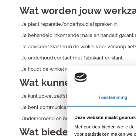
Wat worden jouw werk
· Je plant reparatie/onderhoud afspraken in.
. Je behandeld inkomende mails en handelt garantie
· Je adviseert klanten in de winkel voor verkoop fie
· Je onderhoud contact met fabrikant en klant.
. Je houdt de winkel netjes
Wat kunnen we van jou 
· Je kunt zowel zelfstandig als in teamverband wer
Toestemming
· Je bent communicatief vaardig en leergierig.
Deze website maakt gebruik
· Ondernemend en bruist van ideeën.
Met cookies bieden we je de 
Wat bieden wij?
voor statistieken maken we o