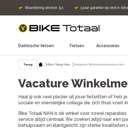
Waardering service: 9,1
5 jaar garantie op veel e-bik
home
Elektrische fietsen
Fietsen
Accessoires
Terug
Bike Totaal Nan
Vacature Winkelmedewerker/ster
Vacature Winkelmed
Haal jij ook veel plezier uit jouw fietsritten of heb 
sociale en vriendelijke collega die zich thuis voel
Bike Totaal NAN is dé winkel voor zowel reparaties 
service altijd centraal. We zoeken altijd naar een 
behulpzaam en klantgericht zijn sterke kwaliteiten