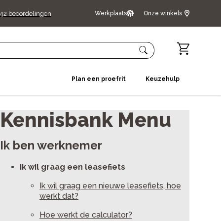
42
beoordelingen
Werkplaats
Onze winkels
Plan een proefrit
Keuzehulp
Kennisbank Menu
Ik ben werknemer
Ik wil graag een leasefiets
Ik wil graag een nieuwe leasefiets, hoe
werkt dat?
Hoe werkt de calculator?