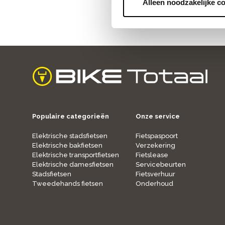
Alleen noodzakelijke c
home
Populaire categorieën
Onze service
Elektrische stadsfietsen
Fietspaspoort
Elektrische bakfietsen
Verzekering
Elektrische transportfietsen
Fietslease
Elektrische damesfietsen
Servicebeurten
Stadsfietsen
Fietsverhuur
Tweedehands fietsen
Onderhoud