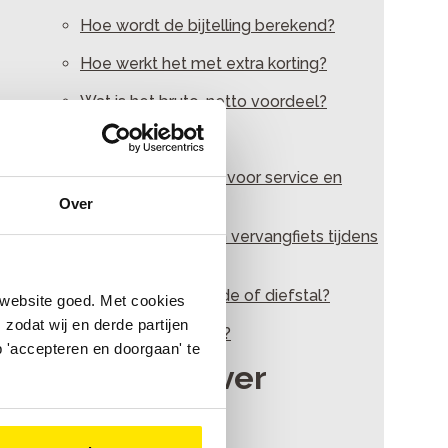
Hoe wordt de bijtelling berekend?
Hoe werkt het met extra korting?
Wat is het bruto-netto voordeel?
Ik heb een leasefiets
Waar kan ik terecht voor service en
reparaties?
Over
Heb ik recht op een vervangfiets tijdens
reparaties?
Wat doe ik bij schade of diefstal?
 website goed. Met cookies
zodat wij en derde partijen
Wat doe ik bij pech?
 'accepteren en doorgaan' te
Ik ben werkgever
Aan de slag