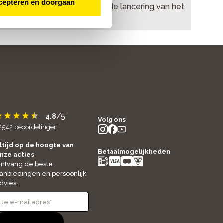
cepteren en doorgaan
Stappenplan voor de lancering van het
fietsplan
/5
4.8
Volg ons
2542
beoordelingen
instagram
facebook
youtube
- new window
- new window
- new window
ltijd op de hoogte van
Betaalmogelijkheden
nze acties
ntvang de beste
anbiedingen en persoonlijk
dvies.
Aanmelden