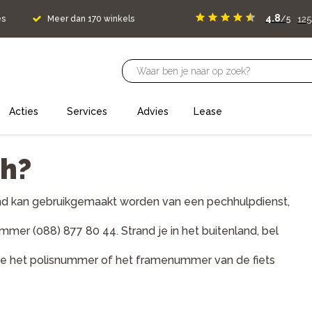
4.8
125
es
Meer dan 170 winkels
/5
Acties
Services
Advies
Lease
ch?
and kan gebruikgemaakt worden van een pechhulpdienst,
mmer (088) 877 80 44. Strand je in het buitenland, bel
 je het polisnummer of het framenummer van de fiets