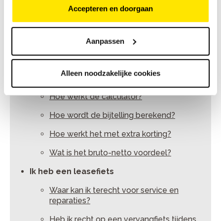
Kennisbank Menu
Accepteren en doorgaan
Ik ben werknemer
Aanpassen
Ik wil graag een leasefiets
Ik wil graag een nieuwe leasefiets, hoe
Alleen noodzakelijke cookies
werkt dat?
Hoe werkt de calculator?
Hoe wordt de bijtelling berekend?
Hoe werkt het met extra korting?
Wat is het bruto-netto voordeel?
Ik heb een leasefiets
Waar kan ik terecht voor service en
reparaties?
Heb ik recht op een vervangfiets tijdens