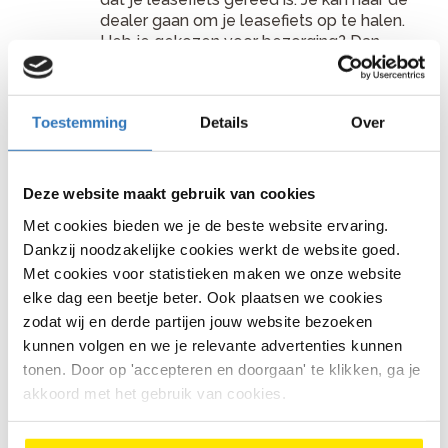
dealer gaan om je leasefiets op te halen.
Heb je gekozen voor bezorging? Dan
neemt de dealer contact met je op om de
leasefiets te bezorgen.
Stap 6: Start van het leasecontract
Toestemming
Details
Over
Gefeliciteerd! Je kan nu de fiets ophalen bij je dealer
of je krijgt je leasefiets thuis bezorgd. Let op! Voordat
Deze website maakt gebruik van cookies
je je leasefiets ontvangt moet je een afleverbewijs
digitaal ondertekenen. De dealer zal hiervoor je
Met cookies bieden we je de beste website ervaring.
bestelling opzoeken in het Online platform en een
Dankzij noodzakelijke cookies werkt de website goed.
Afleverpincode genereren. Deze ontvang je op je
Met cookies voor statistieken maken we onze website
mobiel of e-mailadres. Heb je je telefoon of e-mail
elke dag een beetje beter. Ook plaatsen we cookies
niet bij je, dan kan de dealer het afleverbewijs
zodat wij en derde partijen jouw website bezoeken
uitprinten en handmatig door je laten ondertekenen.
kunnen volgen en we je relevante advertenties kunnen
Zodra de dealer deze heeft ingevoerd in het platform,
start het fietsleasecontract en is je fiets ook
tonen. Door op 'accepteren en doorgaan' te klikken, ga je
verzekerd. Dit is het start van het leasecontract.
akkoord met het gebruik van cookies.