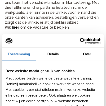
ons team het verschil wil maken in klantbeleving. Met
drie fulltime en drie parttime fietstechnici in de
werkplaats, is er ruimte in de winkel voor iemand die
onze klanten kan adviseren, bestellingen verwerkt én
zorgt dat de winkel er altijd piekfijn uitziet.
Klik
hier
om de vacature te bekijken
Vacature leerling
fietsmonteur/verkoper Bike
Totaal Zilverstad in Schoonhoven
Toestemming
Details
Over
Bij Bike Totaal Luyten in Katwijk draait het om goed
advies, een gezellige sfeer en klanten écht helpen.
Deze website maakt gebruik van cookies
Ons gemotiveerde team zorgt ervoor dat we elke dag
het beste uit elkaar halen. En we groeien! Doordat
Met cookies bieden we je de beste website ervaring.
Katwijk steeds meer inwoners telt, wordt het drukker
Dankzij noodzakelijke cookies werkt de website goed.
in de winkel én werkplaats. Daarom zoeken we een
Met cookies voor statistieken maken we onze website
nieuwe collega die energie krijgt van een dynamische
elke dag een beetje beter. Ook plaatsen we cookies
omgeving en klaar is om ons team te versterken.
zodat wij en derde partijen jouw website bezoeken