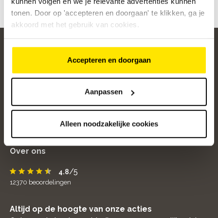
Klik
hier
om de vacature te bekijken.
kunnen volgen en we je relevante advertenties kunnen
tonen. Door op 'accepteren en doorgaan' te klikken, ga je
akkoord met het gebruik van cookies.
Accepteren en doorgaan
home
Aanpassen
Populaire categorieën
Onze service
Alleen noodzakelijke cookies
Klantenservice
Over ons
/5
4.8
12370
beoordelingen
Altijd op de hoogte van onze acties