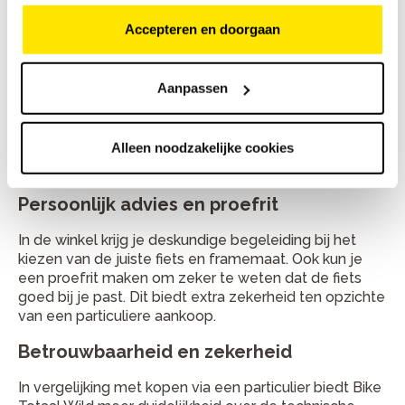
en vakkundig afgesteld voordat deze de winkel
verlaat. Essentiële onderdelen zoals remmen,
Accepteren en doorgaan
verlichting en versnellingen worden gecontroleerd,
zodat je met vertrouwen kunt fietsen.
Aanpassen
Garantie en omruilservice
Bij Bike Totaal Wild profiteer je van garantie en een
Alleen noodzakelijke cookies
omruilmogelijkheid. Mocht er iets niet in orde zijn, dan
kun je rekenen op een passende oplossing.
Persoonlijk advies en proefrit
In de winkel krijg je deskundige begeleiding bij het
kiezen van de juiste fiets en framemaat. Ook kun je
een proefrit maken om zeker te weten dat de fiets
goed bij je past. Dit biedt extra zekerheid ten opzichte
van een particuliere aankoop.
Betrouwbaarheid en zekerheid
In vergelijking met kopen via een particulier biedt Bike