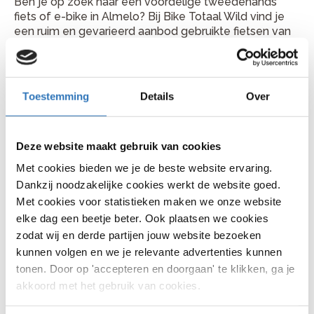
Ben je op zoek naar een voordelige tweedehands
fiets of e-bike in Almelo? Bij Bike Totaal Wild vind je
een ruim en gevarieerd aanbod gebruikte fietsen van
bekende merken zoals Gazelle, Batavus en Cortina,
aangevuld met andere betrouwbare merken. Het
assortiment bestaat onder andere uit stadsfietsen,
kinderfietsen en tweedehands elektrische fietsen.
Toestemming
Details
Over
Alle fietsen worden zorgvuldig nagekeken door
ervaren monteurs en volledig rijklaar gemaakt voordat
ze worden verkocht. Zo kun je veilig en comfortabel
Deze website maakt gebruik van cookies
de weg op. De medewerkers helpen je graag bij het
Met cookies bieden we je de beste website ervaring.
vinden van een fiets die aansluit bij jouw gebruik,
Dankzij noodzakelijke cookies werkt de website goed.
comfortwensen en budget.
Met cookies voor statistieken maken we onze website
Waarom een tweedehands fiets
elke dag een beetje beter. Ook plaatsen we cookies
zodat wij en derde partijen jouw website bezoeken
kopen bij Bike Totaal Wild?
kunnen volgen en we je relevante advertenties kunnen
tonen. Door op 'accepteren en doorgaan' te klikken, ga je
Professioneel gecontroleerd
akkoord met het gebruik van cookies.
Elke tweedehands fiets wordt grondig geïnspecteerd