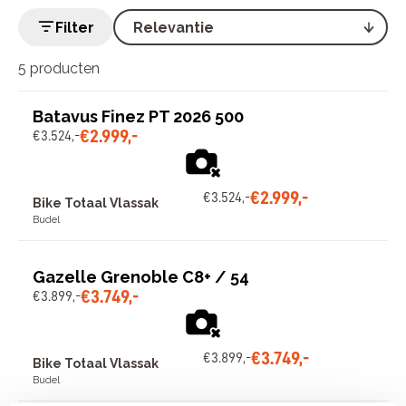
Filter
5 producten
Batavus Finez PT 2026 500
€
2
.
999
,
-
€
3
.
524
,
-
€
2
.
999
,
-
€
3
.
524
,
-
Bike Totaal Vlassak
Budel
Gazelle Grenoble C8+ / 54
€
3
.
749
,
-
€
3
.
899
,
-
€
3
.
749
,
-
€
3
.
899
,
-
Bike Totaal Vlassak
Budel