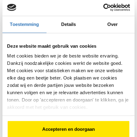
Gazelle Chamonix C5 504Wh
€
2
.
999
,
-
€
3
.
999
,
-
Toestemming
Details
Over
€
2
.
999
,
-
€
3
.
999
,
-
Bike Totaal Vlassak
Deze website maakt gebruik van cookies
Budel
Met cookies bieden we je de beste website ervaring.
Dankzij noodzakelijke cookies werkt de website goed.
Batavus Fonk Plus 7 versn
Met cookies voor statistieken maken we onze website
€
799
,
-
€
899
,
-
elke dag een beetje beter. Ook plaatsen we cookies
zodat wij en derde partijen jouw website bezoeken
€
799
,
-
€
899
,
-
kunnen volgen en we je relevante advertenties kunnen
Bike Totaal Vlassak
tonen. Door op 'accepteren en doorgaan' te klikken, ga je
Budel
akkoord met het gebruik van cookies.
Cube KATHMANDU EXC 22 ver
€
1
.
249
,
-
€
1
.
499
,
-
Accepteren en doorgaan