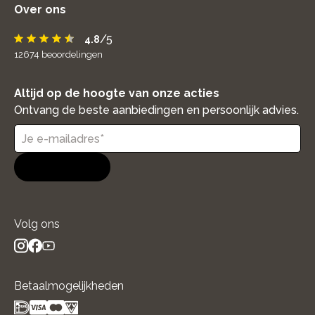
Over ons
/5
4.8
12674
beoordelingen
Altijd op de hoogte van onze acties
Ontvang de beste aanbiedingen en persoonlijk advies.
Aanmelden
Volg ons
instagram
facebook
youtube
- new window
- new window
- new window
Betaalmogelijkheden