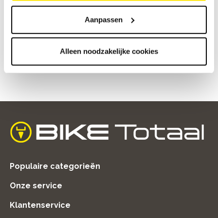
€
1
.
249
,
-
€
1
.
499
,
-
Bike Totaal Vlassak
Aanpassen
Budel
Alleen noodzakelijke cookies
home
Populaire categorieën
Onze service
Klantenservice