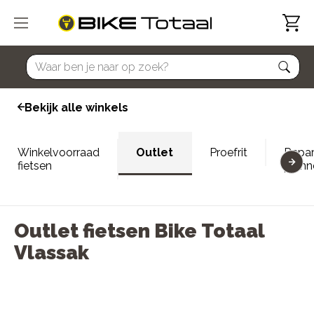
home
Bekijk alle winkels
Winkelvoorraad
Outlet
Proefrit
Repar
fietsen
plann
Outlet fietsen Bike Totaal
Vlassak