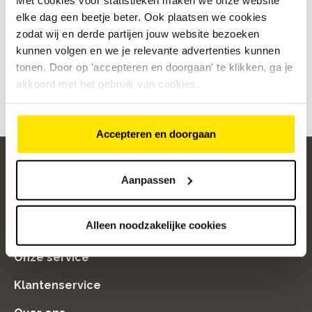
€
399
,
-
Bike Totaal van der Koog
elke dag een beetje beter. Ook plaatsen we cookies
Strijen
Strijen
zodat wij en derde partijen jouw website bezoeken
kunnen volgen en we je relevante advertenties kunnen
tonen. Door op 'accepteren en doorgaan' te klikken, ga je
akkoord met het gebruik van cookies.
Accepteren en doorgaan
Aanpassen
home
Alleen noodzakelijke cookies
Populaire categorieën
Onze service
Klantenservice