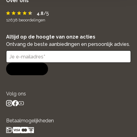
Over ons
/5
4.8
12638
beoordelingen
Altijd op de hoogte van onze acties
Ontvang de beste aanbiedingen en persoonlijk advies.
Aanmelden
Volg ons
instagram
facebook
youtube
- new window
- new window
- new window
Betaalmogelijkheden