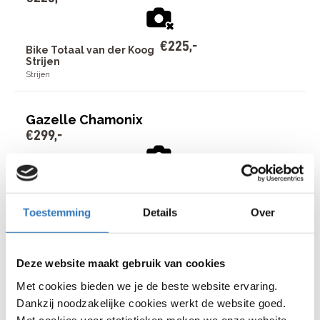
€
225
,
-
Bike Totaal van der Koog
Strijen
Strijen
Gazelle Chamonix
€
299
,
-
€
299
,
-
Bike Totaal van der Koog
Strijen
Toestemming
Details
Over
Strijen
Gazelle Orange T24 verende voorvork
Deze website maakt gebruik van cookies
€
399
,
-
Met cookies bieden we je de beste website ervaring.
Dankzij noodzakelijke cookies werkt de website goed.
Met cookies voor statistieken maken we onze website