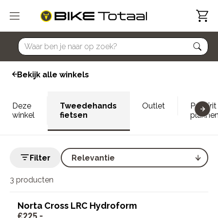
home
Bekijk alle winkels
Deze
Tweedehands
Outlet
Proefrit
winkel
fietsen
planne
Filter
3 producten
Norta Cross LRC Hydroform
€
225
,
-