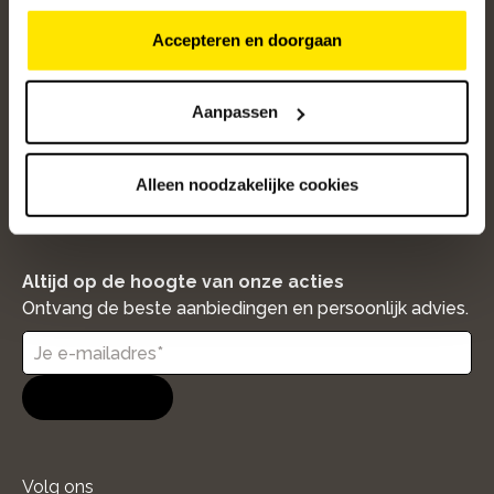
Populaire categorieën
Accepteren en doorgaan
Onze service
Klantenservice
Aanpassen
Over ons
Alleen noodzakelijke cookies
/5
4.8
12472
beoordelingen
Altijd op de hoogte van onze acties
Ontvang de beste aanbiedingen en persoonlijk advies.
Aanmelden
Volg ons