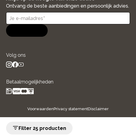
Ontvang de beste aanbiedingen en persoonlijk advies.
Aanmelden
Volg ons
instagram
facebook
youtube
- new window
- new window
- new window
Betaalmogelijkheden
Voorwaarden
Privacy statement
Disclaimer
Filter 25 producten