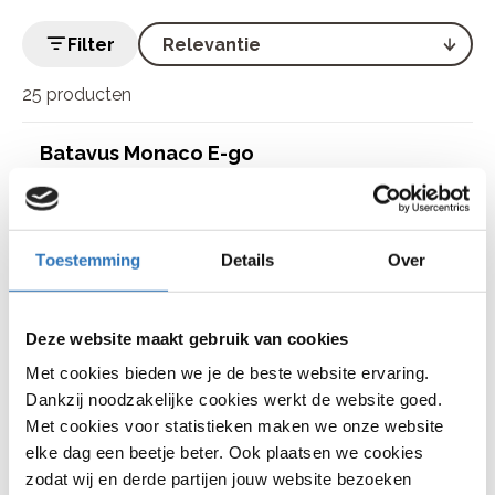
Filter
25 producten
Batavus Monaco E-go
€
999
,
-
€
999
,
-
Bike Totaal Tholen
Toestemming
Details
Over
THOLEN
Deze website maakt gebruik van cookies
<<
<
1
2
3
>
>>
Met cookies bieden we je de beste website ervaring.
Dankzij noodzakelijke cookies werkt de website goed.
Met cookies voor statistieken maken we onze website
elke dag een beetje beter. Ook plaatsen we cookies
zodat wij en derde partijen jouw website bezoeken