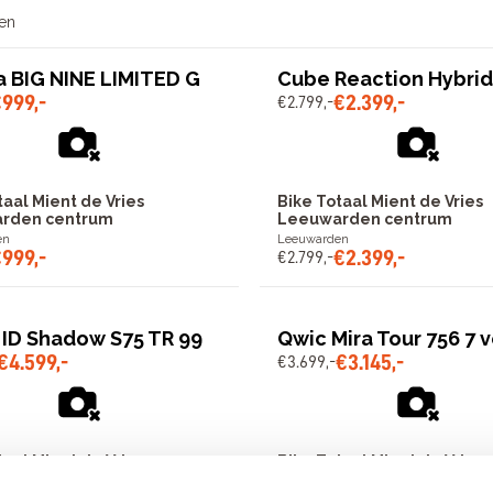
en
a BIG NINE LIMITED G
Cube Reaction Hybrid
€
999
,
-
€
2
.
399
,
-
€
2
.
799
,
-
taal Mient de Vries
Bike Totaal Mient de Vries
rden centrum
Leeuwarden centrum
en
Leeuwarden
€
999
,
-
€
2
.
399
,
-
€
2
.
799
,
-
 ID Shadow S75 TR 99
Qwic Mira Tour 756 7 v
€
4
.
599
,
-
€
3
.
145
,
-
€
3
.
699
,
-
taal Mient de Vries
Bike Totaal Mient de Vries
rden centrum
Leeuwarden centrum