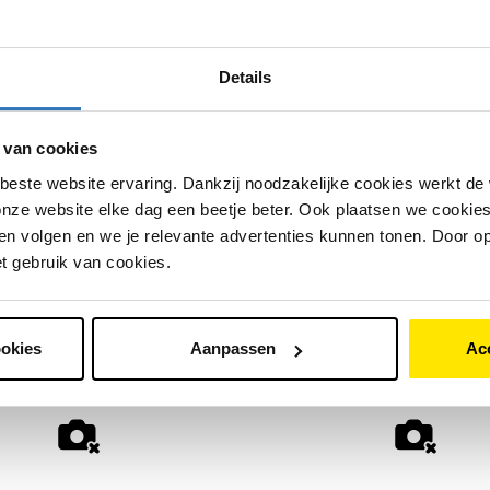
en
Leeuwarden
€
4
.
599
,
-
€
3
.
145
,
-
€
3
.
699
,
-
Details
cid 200 20" 7 vers
Merida E-silex 400 20 
375
,
-
€
2
.
999
,
-
€
3
.
599
,
-
 van cookies
beste website ervaring. Dankzij noodzakelijke cookies werkt de
nze website elke dag een beetje beter. Ook plaatsen we cookies 
taal Mient de Vries
Bike Totaal Mient de Vries
n volgen en we je relevante advertenties kunnen tonen. Door op
rden centrum
Leeuwarden centrum
et gebruik van cookies.
en
Leeuwarden
375
,
-
€
2
.
999
,
-
€
3
.
599
,
-
ookies
Aanpassen
Ac
Premium-Q MN8 Belt 7
Batavus Ego Razer Exc
€
3
.
999
,
-
€
3
.
199
,
-
€
3
.
999
,
-