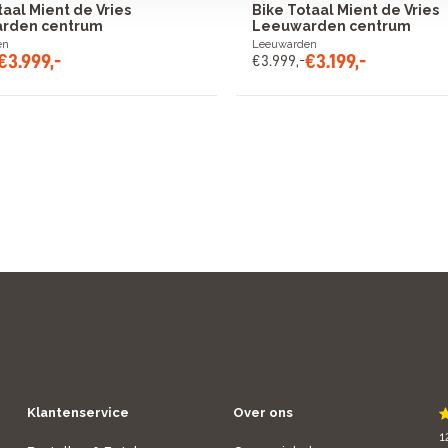
taal Mient de Vries
Bike Totaal Mient de Vries
rden centrum
Leeuwarden centrum
en
Leeuwarden
€
3
.
999
,
-
€
3
.
199
,
-
€
3
.
999
,
-
Klantenservice
Over ons
1