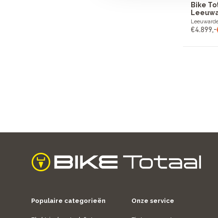
Bike To
Leeuwa
Leeuward
€
4
.
899
,
-
home
Populaire categorieën
Onze service