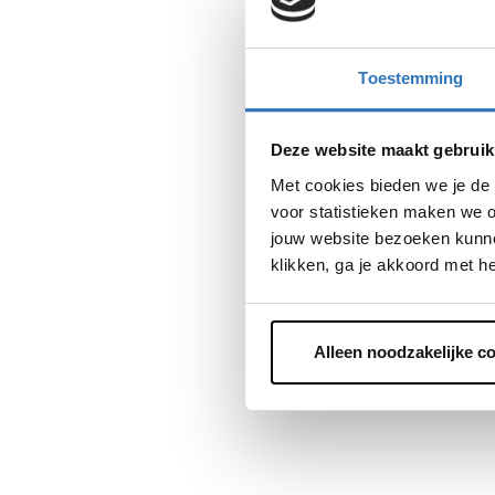
Leeuward
€
4
.
999
,
-
Toestemming
Cube A
€
€
409
,
-
Deze website maakt gebruik
Met cookies bieden we je de 
voor statistieken maken we o
Bike To
jouw website bezoeken kunne
Leeuwa
klikken, ga je akkoord met h
Leeuward
€
€
409
,
-
Alleen noodzakelijke c
Qwic 
€
4
.
899
,
-