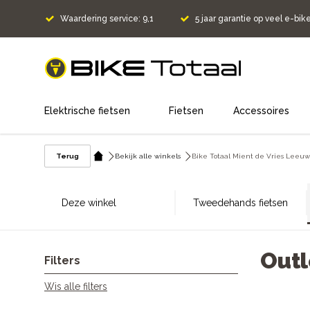
Waardering service: 9,1
5 jaar garantie op veel e-bik
home
Elektrische fietsen
Fietsen
Accessoires
Terug
Bekijk alle winkels
Bike Totaal Mient de Vries Leeu
Deze winkel
Tweedehands fietsen
Outl
Filters
Wis alle filters