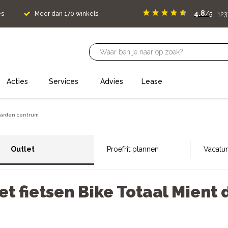
4.8
123
es
Meer dan 170 winkels
/5
Acties
Services
Advies
Lease
warden centrum
Outlet
Proefrit plannen
Vacatu
et fietsen Bike Totaal Mient