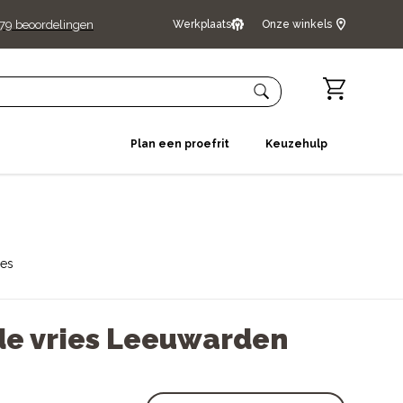
79
beoordelingen
Werkplaats
Onze winkels
Plan een proefrit
Keuzehulp
res
 de vries Leeuwarden