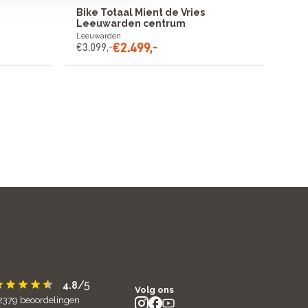
Bike Totaal Mient de Vries
Leeuwarden centrum
Leeuwarden
€
2
.
499
,
-
€
3
.
099
,
-
/5
4.8
Volg ons
2379
beoordelingen