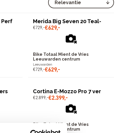
 Perf
Merida Big Seven 20 Teal-
€
629
,
-
€
729
,
-
Bike Totaal Mient de Vries
Leeuwarden centrum
Leeuwarden
€
629
,
-
€
729
,
-
ers
Cortina E-Mozzo Pro 7 ver
€
2
.
399
,
-
€
2
.
899
,
-
Bike Totaal Mient de Vries
Leeuwarden centrum