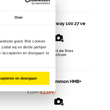
Leeuwarden
€
2
.
399
,
-
€
2
.
899
,
-
Over
ver
Merida Crossway 100 27 ve
€
699
,
-
€
799
,
-
 website goed. Met cookies
zodat wij en derde partijen
Bike Totaal Mient de Vries
 'accepteren en doorgaan' te
Leeuwarden centrum
Leeuwarden
€
699
,
-
€
799
,
-
cepteren en doorgaan
lusi
Cortina E-Common HMB+
500
€
2
.
499
,
-
€
3
.
099
,
-