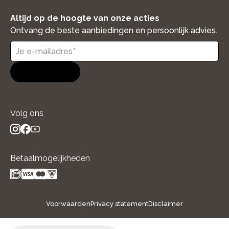
Altijd op de hoogte van onze acties
Ontvang de beste aanbiedingen en persoonlijk advies.
Aanmelden
Volg ons
instagram
facebook
youtube
- new window
- new window
- new window
Betaalmogelijkheden
Voorwaarden
Privacy statement
Disclaimer