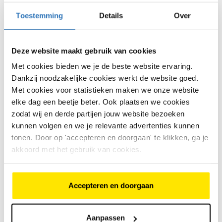
zoals Gazelle, Batavus en Cortina, aangevuld met
andere kwaliteitsmerken. Het aanbod bestaat uit
Toestemming
Details
Over
stadsfietsen, kinderfietsen en tweedehands
elektrische fietsen.
Deze website maakt gebruik van cookies
Voordat een fiets wordt verkocht, controleren de
monteurs deze grondig en maken ze hem volledig
Met cookies bieden we je de beste website ervaring.
rijklaar. Zo ben je verzekerd van veiligheid en comfort.
Dankzij noodzakelijke cookies werkt de website goed.
Het team helpt je bij het kiezen van een model dat
Met cookies voor statistieken maken we onze website
aansluit bij jouw gebruik, wensen en budget.
elke dag een beetje beter. Ook plaatsen we cookies
zodat wij en derde partijen jouw website bezoeken
De voordelen van kopen bij Bike
kunnen volgen en we je relevante advertenties kunnen
Totaal Kuis
tonen. Door op 'accepteren en doorgaan' te klikken, ga je
akkoord met het gebruik van cookies.
Zorgvuldig technisch nagekeken
Alle tweedehands fietsen worden geïnspecteerd en
afgesteld door ervaren vakmensen. Onderdelen zoals
Accepteren en doorgaan
remmen, verlichting en versnellingen worden
gecontroleerd voor een veilige rit.
Aanpassen