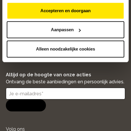
Populaire categorieën
Accepteren en doorgaan
Onze service
Klantenservice
Aanpassen
Over ons
Alleen noodzakelijke cookies
/5
4.8
12526
beoordelingen
Altijd op de hoogte van onze acties
Ontvang de beste aanbiedingen en persoonlijk advies.
Aanmelden
Volg ons