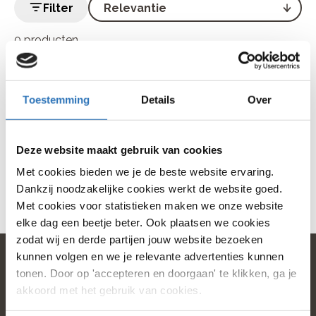
Filter
0 producten
Geen producten gevonden die voldoen aan je selectie
Toestemming
Details
Over
Deze website maakt gebruik van cookies
Met cookies bieden we je de beste website ervaring.
Dankzij noodzakelijke cookies werkt de website goed.
Met cookies voor statistieken maken we onze website
elke dag een beetje beter. Ook plaatsen we cookies
zodat wij en derde partijen jouw website bezoeken
kunnen volgen en we je relevante advertenties kunnen
tonen. Door op 'accepteren en doorgaan' te klikken, ga je
akkoord met het gebruik van cookies.
home