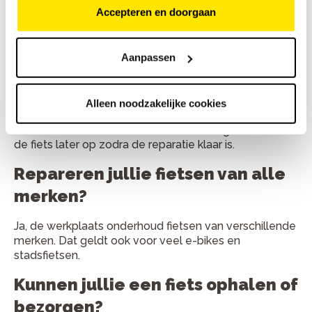
Accepteren en doorgaan
Kleine reparaties duren vaak minder dan een uur. Grote
onderhoudsbeurten zijn meestal binnen één werkdag
klaar.
Aanpassen
Kan ik mijn fiets ook inleveren en
later ophalen?
Alleen noodzakelijke cookies
Ja, veel klanten leveren hun fiets overdag in. Je haalt
de fiets later op zodra de reparatie klaar is.
Repareren jullie fietsen van alle
merken?
Ja, de werkplaats onderhoud fietsen van verschillende
merken. Dat geldt ook voor veel e-bikes en
stadsfietsen.
Kunnen jullie een fiets ophalen of
bezorgen?