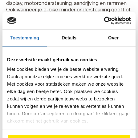
display, motorondersteuning, aandrijving en remmen.
Ook wanneer je e-bike minder ondersteuning geeft of
een storing toont, kan de werkplaats met je
meekijken.
Plan je fietsreparatie bij Bike
Toestemming
Details
Over
Totaal Haijma
Je vindt Bike Totaal Haijma aan Langebuorren 18, 9051
Deze website maakt gebruik van cookies
BG in Stiens. Bellen kan via 058 257 4200. Kom gerust
Met cookies bieden we je de beste website ervaring.
langs met je fiets of bel vooraf voor een handig
Dankzij noodzakelijke cookies werkt de website goed.
moment.
Met cookies voor statistieken maken we onze website
elke dag een beetje beter. Ook plaatsen we cookies
zodat wij en derde partijen jouw website bezoeken
kunnen volgen en we je relevante advertenties kunnen
Veelgestelde vragen
tonen. Door op 'accepteren en doorgaan' te klikken, ga je
akkoord met het gebruik van cookies.
Hoe lang duurt een fietsreparatie
gemiddeld?