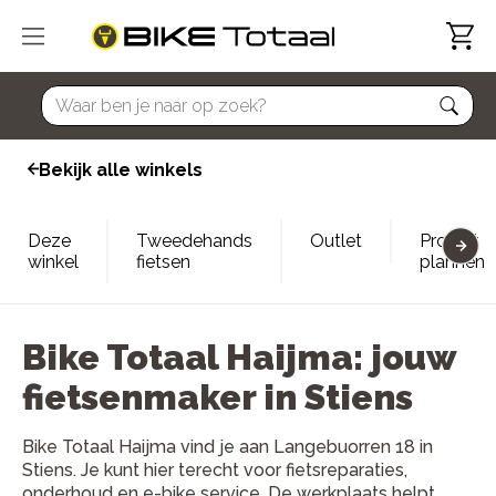
home
Bekijk alle winkels
Deze
Tweedehands
Outlet
Proefrit
winkel
fietsen
plannen
Bike Totaal Haijma: jouw
fietsenmaker in Stiens
Bike Totaal Haijma vind je aan Langebuorren 18 in
Stiens. Je kunt hier terecht voor fietsreparaties,
onderhoud en e-bike service. De werkplaats helpt