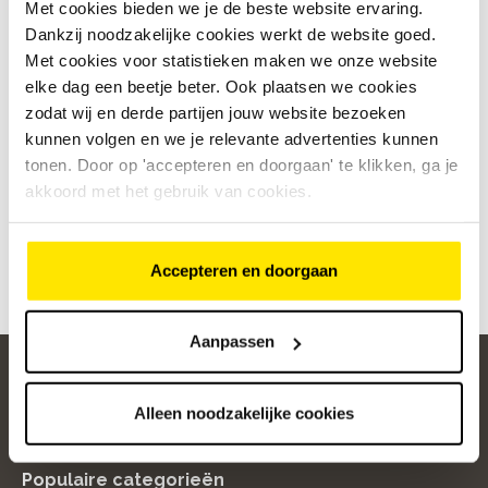
Met cookies bieden we je de beste website ervaring.
Kies een dag
Dankzij noodzakelijke cookies werkt de website goed.
Met cookies voor statistieken maken we onze website
elke dag een beetje beter. Ook plaatsen we cookies
Selecteer een dag
zodat wij en derde partijen jouw website bezoeken
kunnen volgen en we je relevante advertenties kunnen
Kies een moment
tonen. Door op 'accepteren en doorgaan' te klikken, ga je
De tijdsloten konden niet worden opgehaald,
akkoord met het gebruik van cookies.
probeer het opnieuw met een andere winkel of
datum.
Accepteren en doorgaan
Aanpassen
Alleen noodzakelijke cookies
home
Populaire categorieën