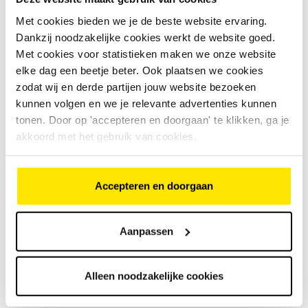
Bike Totaal Bleumink
Eibergen
Met cookies bieden we je de beste website ervaring.
Eibergen
Dankzij noodzakelijke cookies werkt de website goed.
Met cookies voor statistieken maken we onze website
Puky Kinderfiets 16
elke dag een beetje beter. Ook plaatsen we cookies
€
250
,
-
zodat wij en derde partijen jouw website bezoeken
kunnen volgen en we je relevante advertenties kunnen
tonen. Door op 'accepteren en doorgaan' te klikken, ga je
€
250
,
-
Bike Totaal Bleumink
akkoord met het gebruik van cookies.
Eibergen
Eibergen
Accepteren en doorgaan
Cube Touring Hybrid Pro D54
€
1
.
199
,
-
Aanpassen
€
1
.
199
,
-
Bike Totaal Bleumink
Alleen noodzakelijke cookies
Lichtenvoorde
Lichtenvoorde