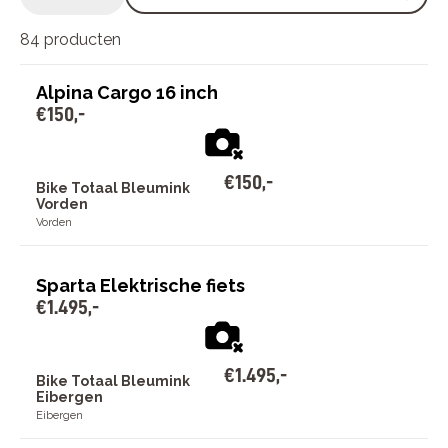
84 producten
Alpina Cargo 16 inch
€
150
,
-
€
150
,
-
Bike Totaal Bleumink
Vorden
Vorden
Sparta Elektrische fiets
€
1
.
495
,
-
€
1
.
495
,
-
Bike Totaal Bleumink
Eibergen
Eibergen