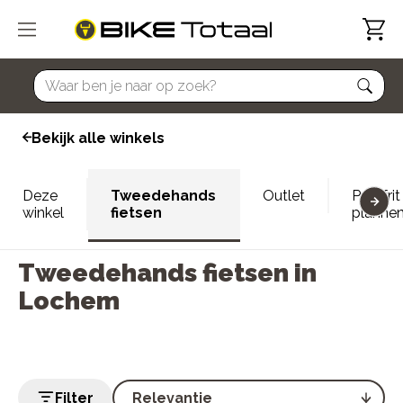
home
Bekijk alle winkels
Deze
Tweedehands
Outlet
Proefrit
winkel
fietsen
planne
Tweedehands fietsen in
Lochem
Filter