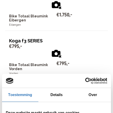
€
1
.
750
,
-
Bike Totaal Bleumink
Eibergen
Eibergen
Koga f3 SERIES
€
795
,
-
€
795
,
-
Bike Totaal Bleumink
Vorden
Vorden
Gazelle Elektrische fiets
€
1
.
950
,
-
Toestemming
Details
Over
€
1
.
950
,
-
Deze website maakt gebruik van cookies