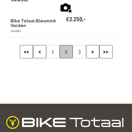
€
2
.
250
,
-
Bike Totaal Bleumink
Vorden
Vorden
<<
<
1
2
3
>
>>
home