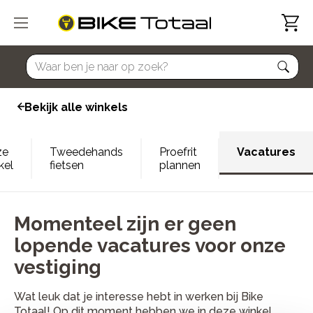
home
Bekijk alle winkels
ze
Tweedehands
Proefrit
Vacatures
kel
fietsen
plannen
Momenteel zijn er geen
lopende vacatures voor onze
vestiging
Wat leuk dat je interesse hebt in werken bij Bike
Totaal! Op dit moment hebben we in deze winkel