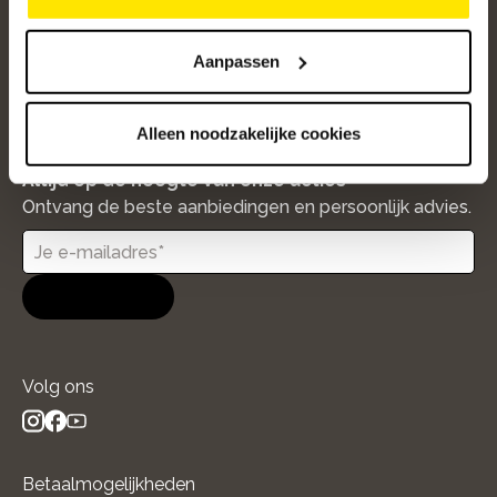
Klantenservice
Over ons
Aanpassen
/5
4.8
12595
beoordelingen
Alleen noodzakelijke cookies
Altijd op de hoogte van onze acties
Ontvang de beste aanbiedingen en persoonlijk advies.
Aanmelden
Volg ons
instagram
facebook
youtube
- new window
- new window
- new window
Betaalmogelijkheden