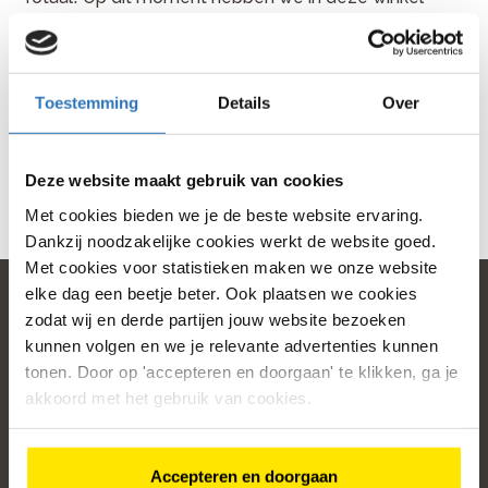
geen openstaande vacatures.
Maar wie weet wat er binnenkort vrijkomt! We zijn
altijd benieuwd naar enthousiaste mensen met een
Toestemming
Details
Over
passie voor fietsen en service. Dus houd deze pagina
gerust in de gaten of neem eens een kijkje op onze
Werken bij Bike Totaal
pagina. Daar vind je een
overzicht van alle openstaande vacatures bij Bike
Deze website maakt gebruik van cookies
Totaal-winkels door heel Nederland.
Met cookies bieden we je de beste website ervaring.
Dankzij noodzakelijke cookies werkt de website goed.
Met cookies voor statistieken maken we onze website
elke dag een beetje beter. Ook plaatsen we cookies
zodat wij en derde partijen jouw website bezoeken
kunnen volgen en we je relevante advertenties kunnen
home
tonen. Door op 'accepteren en doorgaan' te klikken, ga je
akkoord met het gebruik van cookies.
Populaire categorieën
Onze service
Accepteren en doorgaan