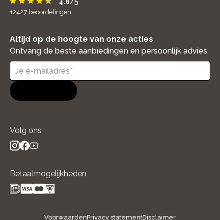
/5
4.8
12427
beoordelingen
Altijd op de hoogte van onze acties
Ontvang de beste aanbiedingen en persoonlijk advies.
Aanmelden
Volg ons
instagram
facebook
youtube
- new window
- new window
- new window
Betaalmogelijkheden
Voorwaarden
Privacy statement
Disclaimer