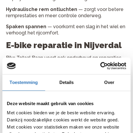
Hydraulische rem ontluchten
— zorgt voor betere
remprestaties en meer controle onderweg.
Spaken spannen
— voorkomt een slag in het wiel en
verhoogt het rijcomfort.
E-bike reparatie in Nijverdal
Bike Totaal Baan voert ook onderhoud en reparaties
uit aan e-bikes. Je kunt terecht voor software-
updates, accutesten en reparaties aan motor, display
en aandrijving. Regelmatig onderhoud helpt om
Toestemming
Details
Over
storingen te voorkomen en zorgt ervoor dat je e-bike
betrouwbaar blijft functioneren tijdens dagelijkse
ritten naar werk of school en tijdens langere
recreatieve fietstochten door Twente en de Sallandse
Deze website maakt gebruik van cookies
Heuvelrug.
Met cookies bieden we je de beste website ervaring.
Plan je fietsreparatie bij Bike
Dankzij noodzakelijke cookies werkt de website goed.
Met cookies voor statistieken maken we onze website
Totaal Baan