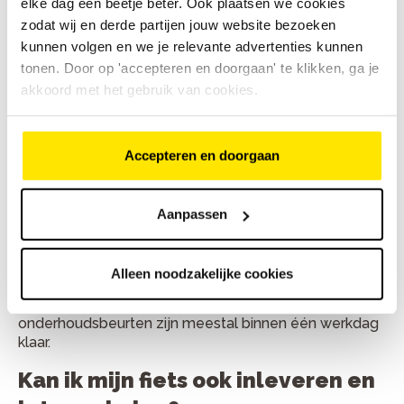
elke dag een beetje beter. Ook plaatsen we cookies
zodat wij en derde partijen jouw website bezoeken
Je vindt Bike Totaal Baan aan Boomcateweg 77, 7442
BG in Nijverdal. Bellen kan via
0548 614 017
. Kom
kunnen volgen en we je relevante advertenties kunnen
gerust langs met je fiets of bel vooraf voor een
tonen. Door op 'accepteren en doorgaan' te klikken, ga je
handig moment. De monteurs helpen je graag weer
akkoord met het gebruik van cookies.
snel en veilig op weg.
Accepteren en doorgaan
Veelgestelde vragen
Aanpassen
Hoe lang duurt een fietsreparatie
gemiddeld?
Alleen noodzakelijke cookies
Kleine reparaties duren vaak minder dan een uur. Grote
onderhoudsbeurten zijn meestal binnen één werkdag
klaar.
Kan ik mijn fiets ook inleveren en