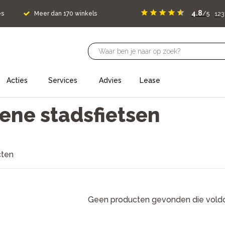
4.8
123
es
Meer dan 170 winkels
/5
Acties
Services
Advies
Lease
ene stadsfietsen
cten
Geen producten gevonden die voldo