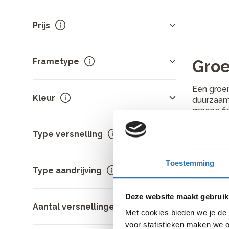
Transportfietsen
5
Cortina
7
Prijs
Gazelle
6
Sorteer op
prijs
.
Frametype
Groe
-
Een groen
Lage instap
9
Kleur
duurzaamh
Hoge instap
4
groene fie
Groen is 
Groen
13
Type versnelling
niet snel
Zwart
12
Blauw
6
Groene st
Toestemming
Naafversnelling
13
Bruin
3
frame, pr
Type aandrijving
Beige
2
Veel mode
Toon meer
Deze website maakt gebruik
onderhoud
Ketting
12
Aantal versnellingen
schooltas
Met cookies bieden we je de 
Riem
1
voor statistieken maken we o