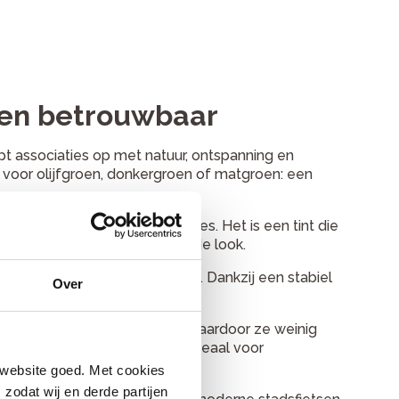
ol en betrouwbaar
oept associaties op met natuur, ontspanning en
t voor olijfgroen, donkergroen of matgroen: een
hillende stijlen en accessoires. Het is een tint die
stige, maar toch onderscheidende look.
comfortabel en onderhoudsarm. Dankzij een stabiel
Over
nnen door stad en natuur.
ling en stevige spatborden, waardoor ze weinig
gagedrager of voordrager, ideaal voor
et praktisch gemak.
 website goed. Met cookies
zodat wij en derde partijen