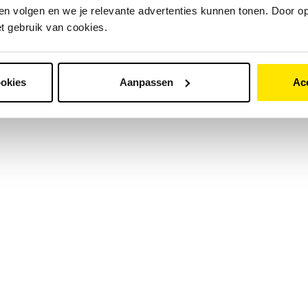
e fiets is geschikt voor iedereen die graag een persoonlijke, 
n volgen en we je relevante advertenties kunnen tonen. Door op
oomlijnde racefietsen en robuuste transportfietsen – groen 
et gebruik van cookies.
ookies
Aanpassen
Ac