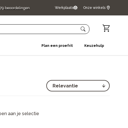
79
beoordelingen
Werkplaats
Onze winkels
Plan een proefrit
Keuzehulp
en aan je selectie