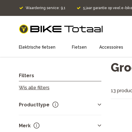
Waardering service: 9,1
5 jaar garantie op veel e-bik
home
Elektrische fietsen
Fietsen
Accessoires
Gro
Filters
Wis alle filters
13 produ
Producttype
Fietsen
13
Merk
Stadsfietsen
8