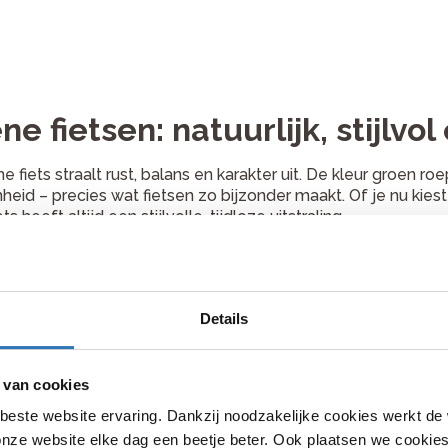
ne fietsen: natuurlijk, stijlv
e fiets straalt rust, balans en karakter uit. De kleur groen r
eid – precies wat fietsen zo bijzonder maakt. Of je nu kies
ts heeft altijd een stijlvolle, tijdloze uitstraling.
bovendien een praktische kleur die mooi combineert met versc
 verveelt en perfect past bij fietsers die houden van een ru
adsfietsen zijn ontworpen voor dagelijks gebruik – stevig, 
Details
ettige zithouding en betrouwbare onderdelen fiets je ontspa
llen beschikken over een gesloten kettingkast, naafversnel
 van cookies
 vragen. Ook hebben sommige groene fietsen een sterke ba
sen, boodschappen of accessoires. Zo combineer je stijl m
beste website ervaring. Dankzij noodzakelijke cookies werkt de
nze website elke dag een beetje beter. Ook plaatsen we cookies 