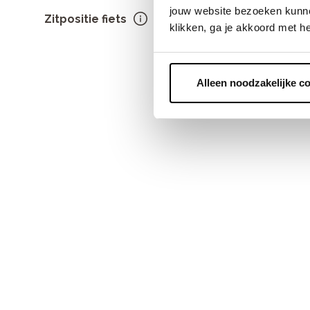
Een groen
jouw website bezoeken kunne
3
5
tot gestr
Zitpositie fiets
klikken, ga je akkoord met h
7
8
Rechtop
5
Alleen noodzakelijke c