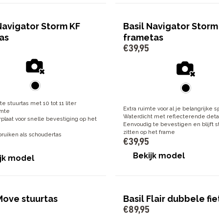
Navigator Storm KF
Basil Navigator Storm
as
frametas
€
39
,
95
e stuurtas met 10 tot 11 liter
Extra ruimte voor al je belangrijke s
imte
Waterdicht met reflecterende deta
plaat voor snelle bevestiging op het
Eenvoudig te bevestigen en blijft s
zitten op het frame
bruiken als schoudertas
€
39
,
95
Bekijk model
jk model
Move stuurtas
Basil Flair dubbele fie
€
89
,
95