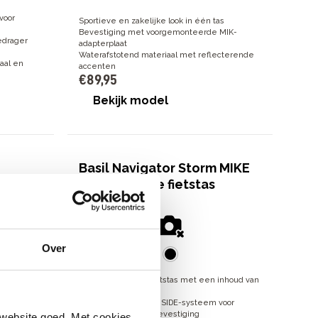
voor
Sportieve en zakelijke look in één tas
Bevestiging met voorgemonteerde MIK-
edrager
adapterplaat
Waterafstotend materiaal met reflecterende
aal en
accenten
€
89
,
95
Bekijk model
Basil Navigator Storm MIKE
SIDE L enkele fietstas
€
79
,
95
Over
100% waterdichte fietstas met een inhoud van
ud
25 tot 31 liter
g te
Voorzien van het MIK SIDE-systeem voor
snelle en stabiele bevestiging
 website goed. Met cookies