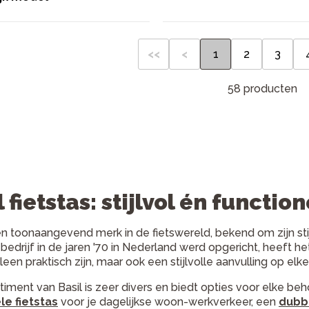
<<
<
1
2
3
58 producten
l fietstas: stijlvol én functio
een toonaangevend merk in de fietswereld, bekend om zijn stij
 bedrijf in de jaren '70 in Nederland werd opgericht, heeft
lleen praktisch zijn, maar ook een stijlvolle aanvulling op elke 
timent van Basil is zeer divers en biedt opties voor elke beho
le fietstas
voor je dagelijkse woon-werkverkeer, een
dubbe