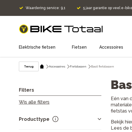
Waardering service: 9,1
5 jaar garantie op veel e-bik
home
Elektrische fietsen
Fietsen
Accessoires
Terug
Accessoires
Fietstassen
Basil fietstassen
Bas
Filters
Eén van d
Wis alle filters
materiale
fietstas 
Producttype
Bekijk hie
Lees de 