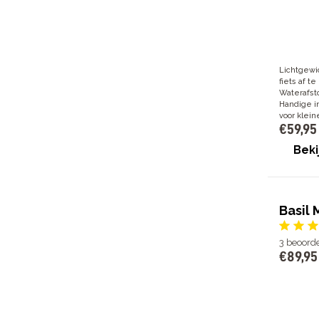
Lichtgewic
fiets af te
Waterafst
Handige i
voor klein
€
59
,
95
Beki
Basil 
3
beoord
€
89
,
95