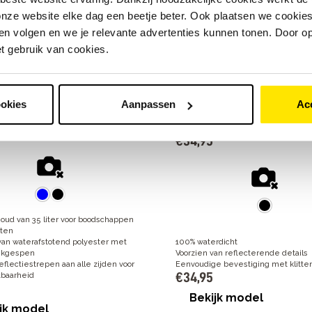
heid
Eenvoudig te bevestigen met klitt
nze website elke dag een beetje beter. Ook plaatsen we cookies 
5
€
79
,
95
n volgen en we je relevante advertenties kunnen tonen. Door op
jk model
Bekijk model
et gebruik van cookies.
ookies
Aanpassen
Ac
 Mara XL dubbele
Basil Navigator Storm
as
zadeltas
€
34
,
95
oud van 35 liter voor boodschappen
hten
an waterafstotend polyester met
100% waterdicht
likgespen
Voorzien van reflecterende details
flectiestrepen aan alle zijden voor
Eenvoudige bevestiging met klitte
€
34
,
95
tbaarheid
Bekijk model
jk model