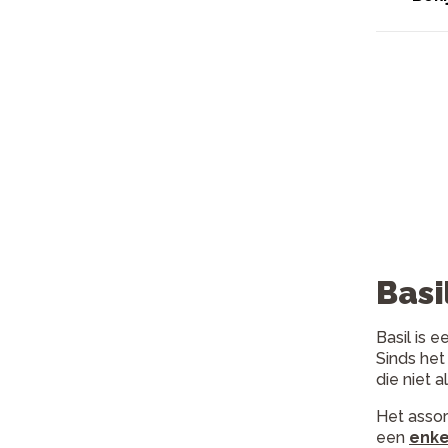
Basi
Basil is 
Sinds het
die niet a
Het assor
een
enke