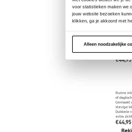
en veilig
voor statistieken maken we o
€
104
,
9
jouw website bezoeken kunne
Beki
klikken, ga je akkoord met h
Alleen noodzakelijke c
Basil
fietst
€
44
,
95
Ruime inh
of dagtoc
Gemaakt v
stevige k
Dubbele re
extra zich
€
44
,
95
Beki