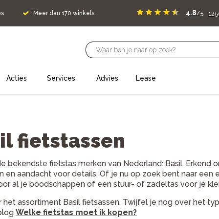
4.8
12
es
Meer dan 170 winkels
/5
Acties
Services
Advies
Lease
il fietstassen
e bekendste fietstas merken van Nederland: Basil. Erkend 
n en aandacht voor details. Of je nu op zoek bent naar een 
voor al je boodschappen of een stuur- of zadeltas voor je klei
r het assortiment Basil fietsassen. Twijfel je nog over het ty
blog
Welke fietstas moet ik kopen?