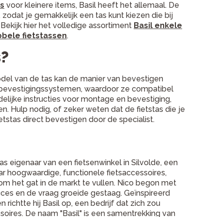
s
voor kleinere items, Basil heeft het allemaal. De
 zodat je gemakkelijk een tas kunt kiezen die bij
 Bekijk hier het volledige assortiment
Basil enkele
bbele fietstassen
.
s?
model van de tas kan de manier van bevestigen
le bevestigingssystemen, waardoor ze compatibel
delijke instructies voor montage en bevestiging,
en. Hulp nodig, of zeker weten dat de fietstas die je
tstas direct bevestigen door de specialist.
as eigenaar van een fietsenwinkel in Silvolde, een
aar hoogwaardige, functionele fietsaccessoires,
om het gat in de markt te vullen. Nico begon met
cces en de vraag groeide gestaag. Geïnspireerd
 richtte hij Basil op, een bedrijf dat zich zou
ssoires. De naam "Basil" is een samentrekking van