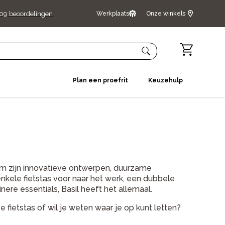
509
beoordelingen
Werkplaats
Onze winkels
Plan een proefrit
Keuzehulp
om zijn innovatieve ontwerpen, duurzame
enkele fietstas voor naar het werk, een dubbele
nere essentials, Basil heeft het allemaal.
pe fietstas of wil je weten waar je op kunt letten?