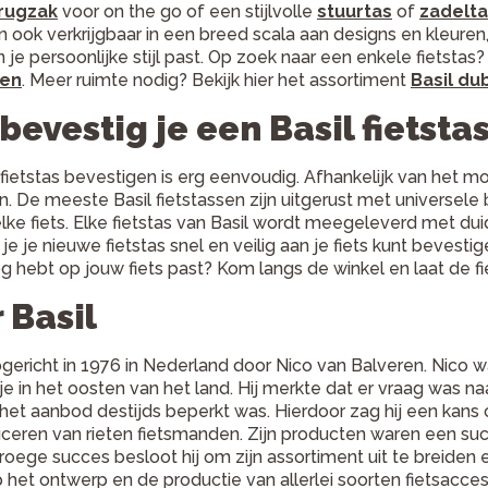
srugzak
voor on the go of een stijlvolle
stuurtas
of
zadelta
jn ook verkrijgbaar in een breed scala aan designs en kleuren,
 je persoonlijke stijl past. Op zoek naar een enkele fietstas?
sen
. Meer ruimte nodig? Bekijk hier het assortiment
Basil du
bevestig je een Basil fietsta
 fietstas bevestigen is erg eenvoudig. Afhankelijk van het 
en. De meeste Basil fietstassen zijn uitgerust met universe
elke fiets. Elke fietstas van Basil wordt meegeleverd met dui
je je nieuwe fietstas snel en veilig aan je fiets kunt bevestig
g hebt op jouw fiets past? Kom langs de winkel en laat de fie
 Basil
opgericht in 1976 in Nederland door Nico van Balveren. Nico w
dje in het oosten van het land. Hij merkte dat er vraag was n
het aanbod destijds beperkt was. Hierdoor zag hij een kans 
ceren van rieten fietsmanden. Zijn producten waren een su
roege succes besloot hij om zijn assortiment uit te breiden en
p het ontwerp en de productie van allerlei soorten fietsacce