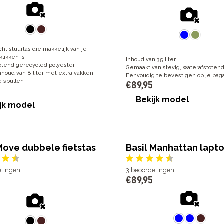
ht stuurtas die makkelijk van je
 klikken is
Inhoud van 35 liter
otend gerecycled polyester
Gemaakt van stevig, waterafstotend
nhoud van 8 liter met extra vakken
Eenvoudig te bevestigen op je ba
e spullen
€
89
,
95
Bekijk model
jk model
Move dubbele fietstas
Basil Manhattan lapt
elingen
3
beoordelingen
€
89
,
95