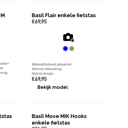
 M
Basil Flair enkele fietstas
€
69
,
95
pullen
Waterafstotend polyester
ils
Slimme kliksluiting
tevig
Stijlvol design
€
69
,
95
Bekijk model
tstas
Basil Move MIK Hooks
enkele fietstas