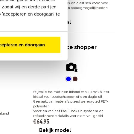
Reflecterende details en elastisch koord voor
enband
zodat wij en derde partijen
extra zichtbaarheid en opbergmogelijkheden
€
79
,
95
 'accepteren en doorgaan' te
Bekijk model
cepteren en doorgaan
 M
Basil Elegance shopper
€
64
,
95
Stijlvolle tas met een inhoud van 20 tot 26 liter,
ideaal voor boodschappen of een dagje uit
Gemaakt van waterafstotend gerecycled PET-
polyester
Voorzien van het Basil Hook-On systeem en
nband
reflecterende details voor extra veiligheid
€
64
,
95
Bekijk model