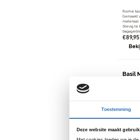
Ruime tas
Gemaakt v
materiaal
Stevig te
bagagedr
€
89
,
95
Beki
Basil
€
104
,
9
Toestemming
Inclusief
Deze website maakt gebruik
Stevige, 
liter
Met cookies bieden we je de 
Extra zij