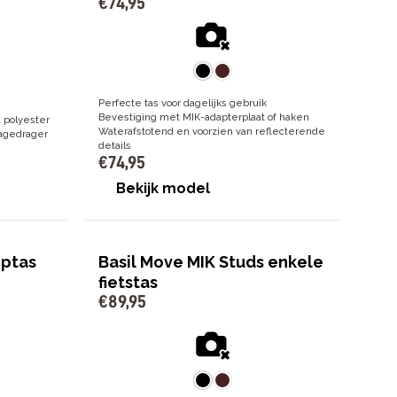
€
74
,
95
Perfecte tas voor dagelijks gebruik
Bevestiging met MIK-adapterplaat of haken
 polyester
Waterafstotend en voorzien van reflecterende
gagedrager
details
€
74
,
95
Bekijk model
optas
Basil Move MIK Studs enkele
fietstas
€
89
,
95