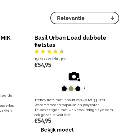
 MIK
Basil Urban Load dubbele
fietstas
19
beoordelingen
€
54
,
95
+
nteerde
Trendy fiets met inhoud van 48 tot 53 liter
Waterafstotend tarpaulin en polyester
oudertas
Te bevestigen met Universal Bridge systeem,
nvakken
ook geschikt voor MIK
€
54
,
95
Bekijk model