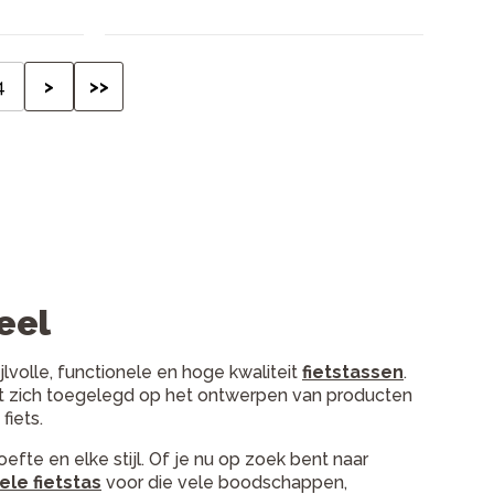
4
>
>>
neel
lvolle, functionele en hoge kwaliteit
fietstassen
.
 het zich toegelegd op het ontwerpen van producten
fiets.
efte en elke stijl. Of je nu op zoek bent naar
le fietstas
voor die vele boodschappen,