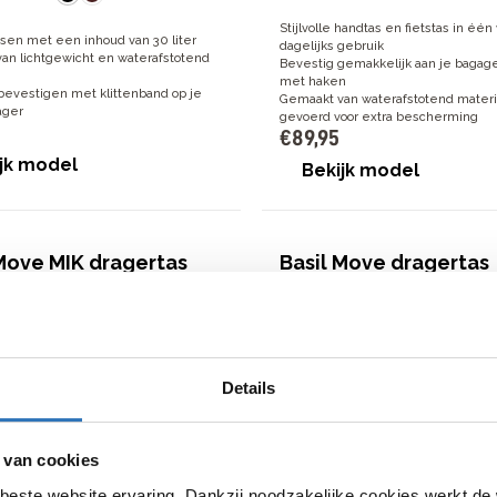
Stijlvolle handtas en fietstas in één 
sen met een inhoud van 30 liter
dagelijks gebruik
an lichtgewicht en waterafstotend
Bevestig gemakkelijk aan je bagag
met haken
 bevestigen met klittenband op je
Gemaakt van waterafstotend materi
ager
gevoerd voor extra bescherming
€
89
,
95
jk model
Bekijk model
 Move MIK dragertas
Basil Move dragertas
5
€
79
,
95
Details
 voorgemonteerde MIK-adapterplaat
Ruime bagagetas met 26 liter inho
 van cookies
waterafstotende bagagetas van 26
Waterafstotend materiaal Eenvoudi
bevestigen met klittenband
beste website ervaring. Dankzij noodzakelijke cookies werkt de
vakken en reflectie voor meer gemak
Waterafstotend materiaal