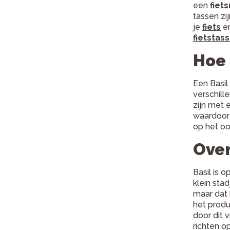
een
fiet
tassen zi
je
fiets
en
fietstas
Hoe 
Een Basil
verschill
zijn met 
waardoor 
op het oo
Over
Basil is 
klein sta
maar dat 
het produ
door dit v
richten o