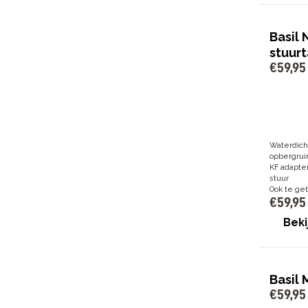
Basil 
stuurt
€
59
,
95
Waterdicht
opbergru
KF adapter
stuur
Ook te ge
€
59
,
95
Beki
Basil 
€
59
,
95