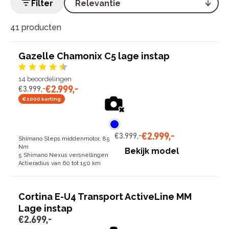
Filter
41 producten
Gazelle Chamonix C5 lage instap
14
beoordelingen
€
2
.
999
,
-
€
3
.
999
,
-
€1000 korting
€
2
.
999
,
-
€
3
.
999
,
-
Shimano Steps middenmotor, 85
Nm
Bekijk model
5 Shimano Nexus versnellingen
Actieradius van 60 tot 150 km
Cortina E-U4 Transport ActiveLine MM
Lage instap
€
2
.
699
,
-