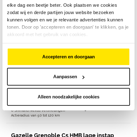
elke dag een beetje beter. Ook plaatsen we cookies
zodat wij en derde partijen jouw website bezoeken
€
2
.
999
,
-
Bosch Active Line Plus
kunnen volgen en we je relevante advertenties kunnen
middenmotor, 50 Nm
Bekijk model
tonen. Door op 'accepteren en doorgaan' te klikken, ga je
8 Shimano Nexus versnellingen
Actieradius van 50 tot 120 km
akkoord met het gebruik van cookies.
Gazelle Orange C8 HMB Disc lage instap
Accepteren en doorgaan
39
beoordelingen
€
2
.
999
,
-
Aanpassen
Alleen noodzakelijke cookies
€
2
.
999
,
-
Bosch Active Line Plus
middenmotor, 50 Nm
Bekijk model
8 Shimano Nexus versnellingen
Actieradius van 50 tot 120 km
Gazelle Grenoble C5 HMB lage instap