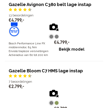
Gazelle Avignon C380 belt lage instap
13
beoordelingen
€
4
.
799
,
-
€
4
.
799
,
-
Bosch Performance Line PX
middenmotor, 85 Nm
Bekijk model
Enviolo traploze versnellingen
Actieradius van 60 tot 200 km
Gazelle Bloom C7 HMS lage instap
7
beoordelingen
€
2
.
799
,
-