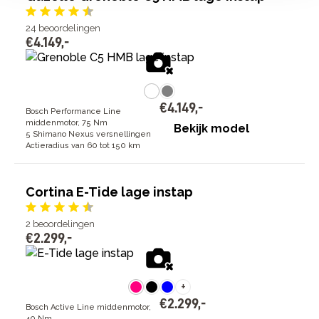
24
beoordelingen
€
4
.
149
,
-
€
4
.
149
,
-
Bosch Performance Line
middenmotor, 75 Nm
Bekijk model
5 Shimano Nexus versnellingen
Actieradius van 60 tot 150 km
Cortina E-Tide lage instap
2
beoordelingen
€
2
.
299
,
-
+
€
2
.
299
,
-
Bosch Active Line middenmotor,
40 Nm