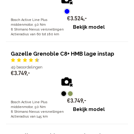
€
3
.
524
,
-
Bosch Active Line Plus
middenmotor, 50 Nm
Bekijk model
8 Shimano Nexus versnellingen
Actieradius van 60 tot 180 km
Gazelle Grenoble C8+ HMB lage instap
49
beoordelingen
€
3
.
749
,
-
€
3
.
749
,
-
Bosch Active Line Plus
middenmotor, 50 Nm
Bekijk model
8 Shimano Nexus versnellingen
Actieradius van 145 km