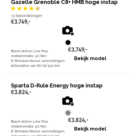
Gazelle Grenoble C8+ HMB hoge instap
13
beoordelingen
€
3
.
749
,
-
€
3
.
749
,
-
Bosch Active Line Plus
middenmotor, 50 Nm
Bekijk model
8 Shimano Nexus versnellingen
Actieradius van 60 tot 150 km
Sparta D-Rule Energy hoge instap
€
3
.
824
,
-
€
3
.
824
,
-
Bosch Active Line Plus
middenmotor, 50 Nm
Bekijk model
8 Shimano Nexus versnellingen