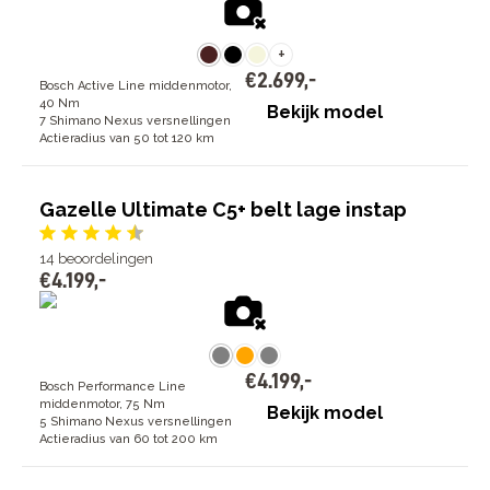
+
€
2
.
699
,
-
Bosch Active Line middenmotor,
40 Nm
Bekijk model
7 Shimano Nexus versnellingen
Actieradius van 50 tot 120 km
Gazelle Ultimate C5+ belt lage instap
14
beoordelingen
€
4
.
199
,
-
€
4
.
199
,
-
Bosch Performance Line
middenmotor, 75 Nm
Bekijk model
5 Shimano Nexus versnellingen
Actieradius van 60 tot 200 km