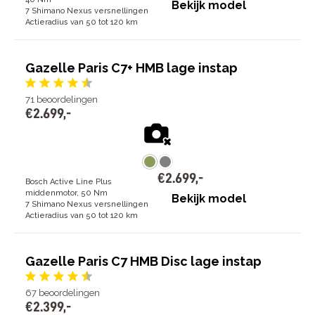
Bekijk model
7 Shimano Nexus versnellingen
Actieradius van 50 tot 120 km
Gazelle Paris C7+ HMB lage instap
71
beoordelingen
€
2
.
699
,
-
€
2
.
699
,
-
Bosch Active Line Plus
middenmotor, 50 Nm
Bekijk model
7 Shimano Nexus versnellingen
Actieradius van 50 tot 120 km
Gazelle Paris C7 HMB Disc lage instap
67
beoordelingen
€
2
.
399
,
-