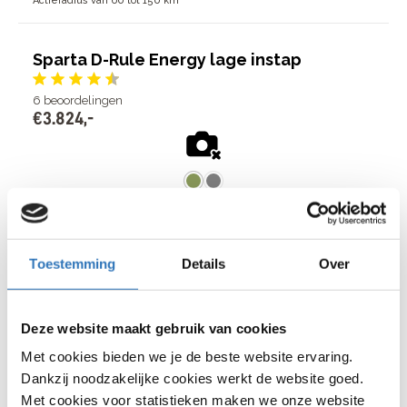
Actieradius van 60 tot 150 km
Sparta D-Rule Energy lage instap
6
beoordelingen
€
3
.
824
,
-
€
3
.
824
,
-
Bosch Active Line Plus
middenmotor, 50 Nm
Bekijk model
8 Shimano Nexus versnellingen
Actieradius van 60 tot 150 km
Toestemming
Details
Over
Gazelle Orange C8 HMB Disc hoge instap
Deze website maakt gebruik van cookies
4
beoordelingen
Met cookies bieden we je de beste website ervaring.
€
2
.
999
,
-
Dankzij noodzakelijke cookies werkt de website goed.
Met cookies voor statistieken maken we onze website