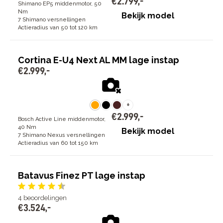
€
2
.
799
,
-
Shimano EP5 middenmotor, 50
Nm
Bekijk model
7 Shimano versnellingen
Actieradius van 50 tot 120 km
Cortina E-U4 Next AL MM lage instap
€
2
.
999
,
-
+
€
2
.
999
,
-
Bosch Active Line middenmotor,
40 Nm
Bekijk model
7 Shimano Nexus versnellingen
Actieradius van 60 tot 150 km
Batavus Finez PT lage instap
4
beoordelingen
€
3
.
524
,
-