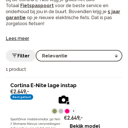
Totaal
Fietspaspoort
voor de beste service en
onderhoud bij jou in de buurt. Bovendien krijg je
5 jaar
garantie
op je nieuwe elektrische fiets. Dat is pas
zorgeloos fietsen!
Lees meer
Filter
1 product
Cortina E-Nite lage instap
€
2
.
649
,
-
Best getest
+
€
2
.
649
,
-
SportDrive middenmotor, 90 Nm
7 Shimano Nexus versnellingen
Bekijk model