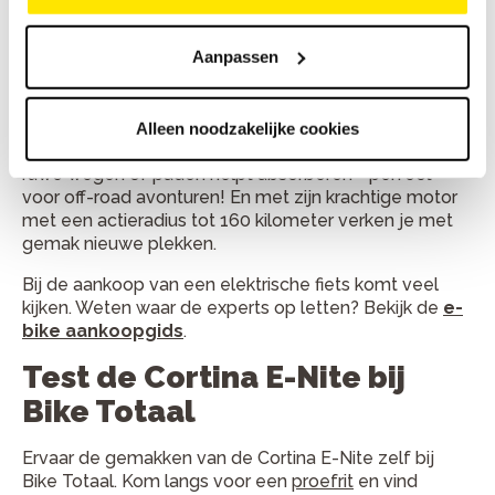
Cortina E-Nite
Aanpassen
Of je nu op zoek bent naar een efficiënte manier om
de stad door te komen of een frisse neus wilt halen,
met de Cortina E-Nite zit je goed. Met de 7
versnellingen kun je je snelheid gemakkelijk
Alleen noodzakelijke cookies
aanpassen, terwijl de verende voorvork schokken van
ruwe wegen of paden helpt absorberen - perfect
voor off-road avonturen! En met zijn krachtige motor
met een actieradius tot 160 kilometer verken je met
gemak nieuwe plekken.
Bij de aankoop van een elektrische fiets komt veel
kijken. Weten waar de experts op letten? Bekijk de
e-
bike aankoopgids
.
Test de Cortina E-Nite bij
Bike Totaal
Ervaar de gemakken van de Cortina E-Nite zelf bij
Bike Totaal. Kom langs voor een
proefrit
en vind