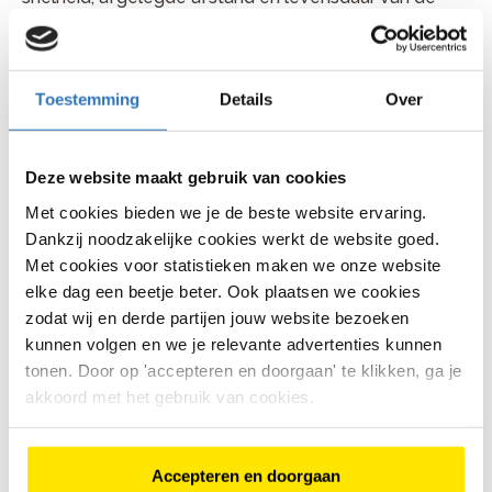
batterij. De fiets van
Cortina
kan worden uitgebreid
met accessoires zoals spatborden en bagagedragers,
zodat je je rit nog gemakkelijker kunt maken.
Toestemming
Details
Over
Geniet van comfort en
gemak
Deze website maakt gebruik van cookies
Naast de geavanceerde technologie biedt de Cortina
Met cookies bieden we je de beste website ervaring.
E-Nite veel comfortfuncties om het rijden aangenaam
te maken. Het ergonomische ontwerp van het stuur
Dankzij noodzakelijke cookies werkt de website goed.
zorgt ervoor dat je comfortabel blijft en toch
Met cookies voor statistieken maken we onze website
gemakkelijk toegang hebt tot alle
elke dag een beetje beter. Ook plaatsen we cookies
bedieningselementen. De verstelbare zadelpen
zodat wij en derde partijen jouw website bezoeken
maakt het ook eenvoudig om je optimale rijpositie te
kunnen volgen en we je relevante advertenties kunnen
vinden. Tot slot helpt de meegeleverde kickstand je
tonen. Door op 'accepteren en doorgaan' te klikken, ga je
fiets rechtop te houden als deze geparkeerd staat. De
akkoord met het gebruik van cookies.
E-Nite komt in een dames model:
Cortina E-Nite
Dames
.
Bedwing elk terrein met de
Accepteren en doorgaan