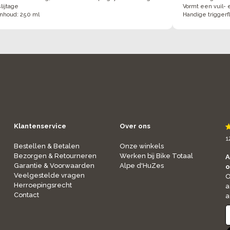
slijtage
Vormt een vuil- 
Inhoud: 250 ml
Handige triggerf
Klantenservice
Over ons
1
Bestellen & Betalen
Onze winkels
Bezorgen & Retourneren
Werken bij Bike Totaal
A
Garantie & Voorwaarden
Alpe d'HuZes
o
Veelgestelde vragen
O
Herroepingsrecht
a
Contact
a