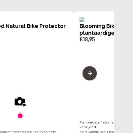
ed Natural Bike Protector
Blooming Bike Bubb
plantaardige fietss
€
18
,
95
Plantaardige fietsshampoo die vu
verwijdert
chermingsspray voor elk type fiets
Extra voordelige 1 liter fles, zui