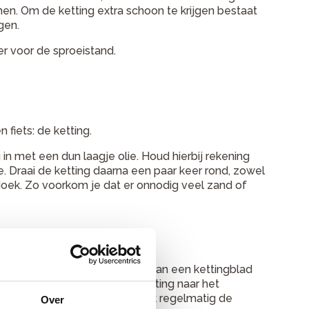
men. Om de ketting extra schoon te krijgen bestaat
gen.
ver voor de sproeistand.
fiets: de ketting.
n met een dun laagje olie. Houd hierbij rekening
 Draai de ketting daarna een paar keer rond, zowel
doek. Zo voorkom je dat er onnodig veel zand of
andwiel versleten is. Slijtage van een kettingblad
de slijtage. Wanneer je de ketting naar het
en te vervangen. Controleer ook regelmatig de
Over