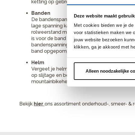
ketting op gebroken schakels, om te voorko
Banden
Deze website maakt gebruik
De bandenspanning van je fietsband bepaalt 
Met cookies bieden we je de 
lage spanning kan de band zich beter (ver)vo
rolweerstand minder en fiets je lichter. De j
voor statistieken maken we o
is voor de band is afhankelijk van de breedte
jouw website bezoeken kunne
bandenspanning aan te raden, maar op een ha
klikken, ga je akkoord met h
band opgepompt mag worden. In de regel wor
Helm
Vergeet je helm niet! Het dragen van een mou
Alleen noodzakelijke c
op slijtage en beschadigingen. Als er tekene
mountainbikehelm direct worden vervangen. 
Bekijk
hier
ons assortiment onderhoud-, smeer- & r