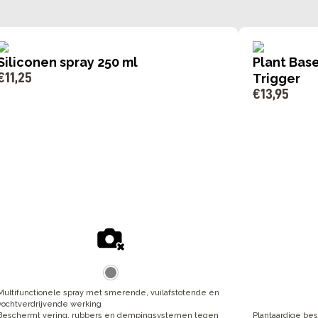
Siliconen spray 250 ml
Plant Bas
€
11
,
25
Trigger
€
13
,
95
Multifunctionele spray met smerende, vuilafstotende én
vochtverdrijvende werking
Beschermt vering, rubbers en dempingsystemen tegen
Plantaardige bes