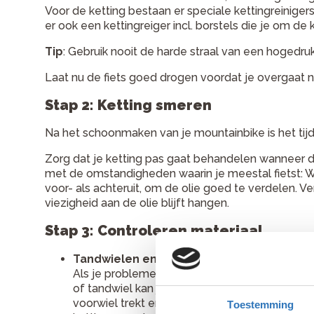
Voor de ketting bestaan er speciale kettingreiniger
er ook een kettingreiger incl. borstels die je om de
Tip
: Gebruik nooit de harde straal van een hogedrukr
Laat nu de fiets goed drogen voordat je overgaat n
Stap 2: Ketting smeren
Na het schoonmaken van je mountainbike is het tijd
Zorg dat je ketting pas gaat behandelen wanneer de
met de omstandigheden waarin je meestal fietst: W
voor- als achteruit, om de olie goed te verdelen.
viezigheid aan de olie blijft hangen.
Stap 3: Controleren materiaal
Tandwielen en ketting
Als je problemen hebt met schakelen of als de 
of tandwiel kan je direct herkennen aan de ve
voorwiel trekt en de ketting komt los van het
Toestemming