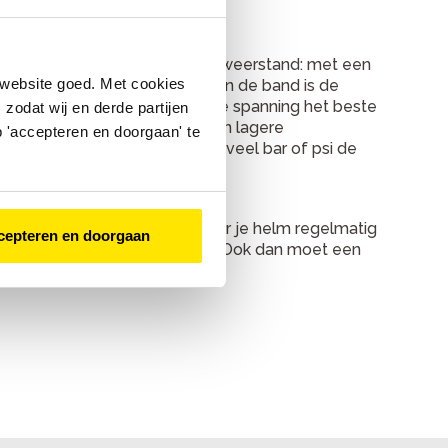
een compromis tussen grip en weerstand: met een
 website goed. Met cookies
fenheden. Met meer spanning in de band is de
l de band langer meegaan. Welke spanning het beste
zodat wij en derde partijen
. In de modder en sneeuw is een lagere
 'accepteren en doorgaan' te
and wordt aangegeven tot hoeveel bar of psi de
mpt.
nbike te garanderen. Controleer je helm regelmatig
cepteren en doorgaan
gen. Ben je een keer gevallen? Ook dan moet een
 helmen
.