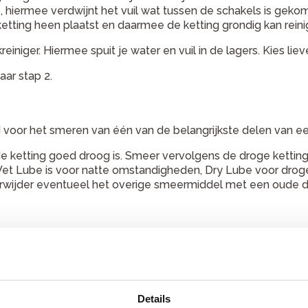
s, hiermee verdwijnt het vuil wat tussen de schakels is geko
 ketting heen plaatst en daarmee de ketting grondig kan reini
einiger. Hiermee spuit je water en vuil in de lagers. Kies lie
aar stap 2.
 voor het smeren van één van de belangrijkste delen van een 
 ketting goed droog is. Smeer vervolgens de droge ketting i
et Lube is voor natte omstandigheden, Dry Lube voor droge.
 Verwijder eventueel het overige smeermiddel met een oude 
ketting over de tandwielen schiet dan kan het zijn dat dat t
rvorming van de tanden. Hoe puntiger de tanden, hoe groter 
 tandwiel dan is het aan te raden om de ketting en tandwiel
Details