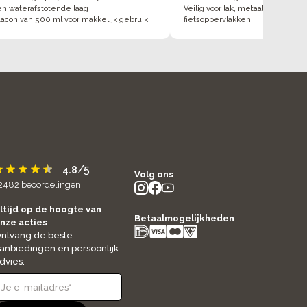
en waterafstotende laag
Veilig voor lak, metaal, kunststo
lacon van 500 ml voor makkelijk gebruik
fietsoppervlakken
/5
4.8
Volg ons
2482
beoordelingen
instagram
facebook
youtube
- new window
- new window
- new window
ltijd op de hoogte van
Betaalmogelijkheden
nze acties
ntvang de beste
anbiedingen en persoonlijk
dvies.