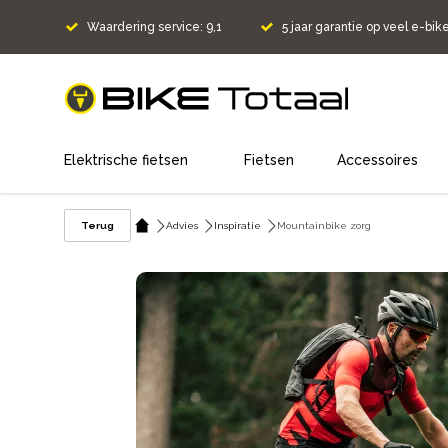
Waardering service: 9,1
5 jaar garantie op veel e-bik
home
Elektrische fietsen
Fietsen
Accessoires
Terug
Advies
Inspiratie
Mountainbike zorg