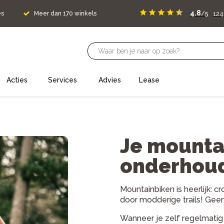
4.8
12
es
Meer dan 170 winkels
/5
Acties
Services
Advies
Lease
Je mounta
onderhou
Mountainbiken is heerlijk:
door modderige trails! Gee
Wanneer je zelf regelmatig