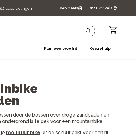
482
beoordelingen
Werkplaats
Onze winkels
Plan een proefrit
Keuzehulp
inbike
den
 crossen door de bossen over droge zandpaden en
n ondergrond is te gek voor een mountainbike.
 je
mountainbike
uit de schuur pakt voor een rit,