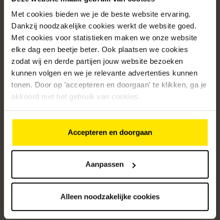
Met cookies bieden we je de beste website ervaring.
Populaire categorieën
Dankzij noodzakelijke cookies werkt de website goed.
Onze service
Met cookies voor statistieken maken we onze website
elke dag een beetje beter. Ook plaatsen we cookies
Klantenservice
zodat wij en derde partijen jouw website bezoeken
kunnen volgen en we je relevante advertenties kunnen
Over ons
tonen. Door op 'accepteren en doorgaan' te klikken, ga je
/5
akkoord met het gebruik van cookies.
4.8
12427
beoordelingen
Accepteren en doorgaan
Altijd op de hoogte van onze acties
Ontvang de beste aanbiedingen en persoonlijk advies.
Aanpassen
Aanmelden
Alleen noodzakelijke cookies