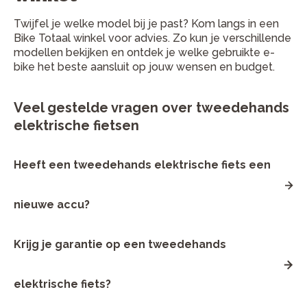
Twijfel je welke model bij je past? Kom langs in een
Bike Totaal winkel voor advies. Zo kun je verschillende
modellen bekijken en ontdek je welke gebruikte e-
bike het beste aansluit op jouw wensen en budget.
Veel gestelde vragen over tweedehands
elektrische fietsen
Heeft een tweedehands elektrische fiets een
nieuwe accu?
Niet elke tweedehands elektrische fiets heeft een nieuwe
Krijg je garantie op een tweedehands
accu. De staat van de accu verschilt per fiets en bepaalt
voor een groot deel de actieradius en prestaties. Laat je
daarom goed informeren over de conditie van de accu
voordat je een keuze maakt.
elektrische fiets?
In sommige gevallen kan een accu vervangen of
gereviseerd zijn. Bij Bike Totaal worden accu’s altijd