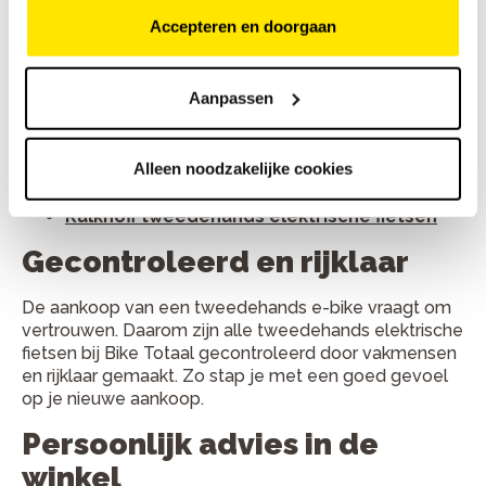
Sparta tweedehands elektrische fietsen
Accepteren en doorgaan
Cortina tweedehands elektrische fietsen
Cube tweedehands elektrische fietsen
Aanpassen
Koga tweedehands elektrische fietsen
Alleen noodzakelijke cookies
Merida tweedehands elektrische fietsen
Kalkhoff tweedehands elektrische fietsen
Gecontroleerd en rijklaar
De aankoop van een tweedehands e-bike vraagt om
vertrouwen. Daarom zijn alle tweedehands elektrische
fietsen bij Bike Totaal gecontroleerd door vakmensen
en rijklaar gemaakt. Zo stap je met een goed gevoel
op je nieuwe aankoop.
Persoonlijk advies in de
winkel