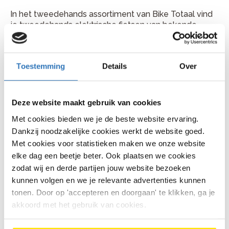
In het tweedehands assortiment van Bike Totaal vind
je tweedehands elektrische fietsen van bekende
merken. Daardoor is er veel keuze in type fiets,
rijgevoel en afwerking.
Of je nu een comfortabele stadsfiets zoekt, een
Toestemming
Details
Over
praktische e-bike voor dagelijks gebruik of een
sportiever model: er is vaak een passende
tweedehands elektrische fiets beschikbaar.
Deze website maakt gebruik van cookies
Tweedehands e-bike merken
Met cookies bieden we je de beste website ervaring.
bij Bike Totaal
Dankzij noodzakelijke cookies werkt de website goed.
Met cookies voor statistieken maken we onze website
elke dag een beetje beter. Ook plaatsen we cookies
Bij Bike Totaal vind je alleen betrouwbare A-merken:
zodat wij en derde partijen jouw website bezoeken
Batavus tweedehands elektrische fietsen
kunnen volgen en we je relevante advertenties kunnen
tonen. Door op 'accepteren en doorgaan' te klikken, ga je
Gazelle tweedehands elektrische fietsen
akkoord met het gebruik van cookies.
Dutch ID tweedehands elektrische fietsen