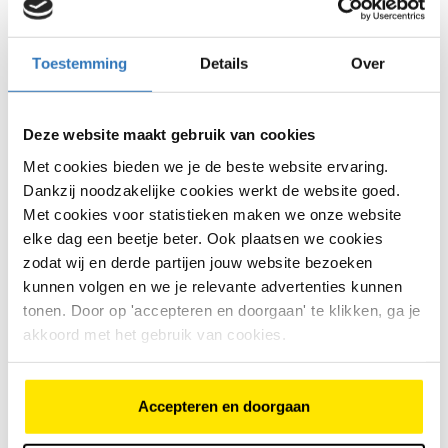
Waarom kiezen voor een
tweedehands elektrische
fiets?
Toestemming
Details
Over
Een tweedehands elektrische fiets is vooral
interessant wanneer je op zoek bent naar een
Deze website maakt gebruik van cookies
voordeliger alternatief voor een nieuwe e-bike. Je
Met cookies bieden we je de beste website ervaring.
profiteert van elektrische ondersteuning, maar betaalt
Dankzij noodzakelijke cookies werkt de website goed.
vaak minder dan voor een nieuw model.
Met cookies voor statistieken maken we onze website
Daarnaast is een gebruikte e-bike een duurzame
elke dag een beetje beter. Ook plaatsen we cookies
keuze: je geeft een fiets een tweede leven én maakt
zodat wij en derde partijen jouw website bezoeken
een bewuste keuze voor hergebruik.
kunnen volgen en we je relevante advertenties kunnen
Waar let je op bij een
tonen. Door op 'accepteren en doorgaan' te klikken, ga je
akkoord met het gebruik van cookies.
tweedehands e-bike?
Bij het kopen van een tweedehands elektrische fiets is
het extra belangrijk om te letten op de staat van de
Accepteren en doorgaan
fiets. Denk bijvoorbeeld aan: