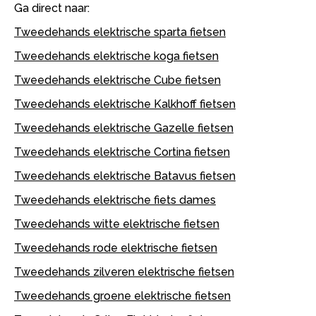
Een tweedehands elektrische fiets via Marktplaats brengt
Ga direct naar:
risico’s met zich mee, zoals geen garantie en
onduidelijkheid over de staat van de accu. Bij een aanbieder
zoals Bike Totaal krijg je meer zekerheid, doordat fietsen
Tweedehands elektrische sparta fietsen
gecontroleerd zijn en je gebruik kunt maken van een
omruilregeling.
Tweedehands elektrische koga fietsen
Tweedehands elektrische Cube fietsen
Tweedehands elektrische Kalkhoff fietsen
Tweedehands elektrische Gazelle fietsen
Tweedehands elektrische Cortina fietsen
Tweedehands elektrische Batavus fietsen
Tweedehands elektrische fiets dames
Tweedehands witte elektrische fietsen
Tweedehands rode elektrische fietsen
Tweedehands zilveren elektrische fietsen
Tweedehands groene elektrische fietsen