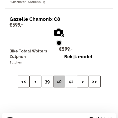
Bunschoten-Spakenburg
Gazelle Chamonix C8
€
599
,
-
€
599
,
-
Bike Totaal Wolters
Bekijk model
Zutphen
Zutphen
<<
<
39
40
41
>
>>