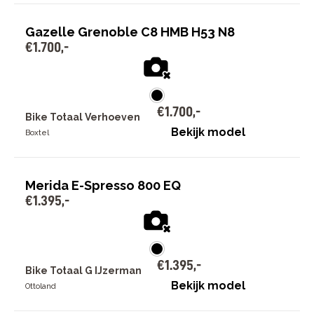
Gazelle Grenoble C8 HMB H53 N8
€
1
.
700
,
-
€
1
.
700
,
-
Bike Totaal Verhoeven
Bekijk model
Boxtel
Merida E-Spresso 800 EQ
€
1
.
395
,
-
€
1
.
395
,
-
Bike Totaal G IJzerman
Bekijk model
Ottoland