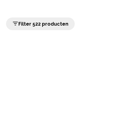
Filter 522 producten
home
Populaire categorieën
Onze service