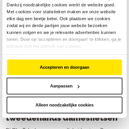
Maak een proefrit op een
Dankzij noodzakelijke cookies werkt de website goed.
Met cookies voor statistieken maken we onze website
tweedehands damesfiets bij
elke dag een beetje beter. Ook plaatsen we cookies
Bike Totaal
zodat wij en derde partijen jouw website bezoeken
kunnen volgen en we je relevante advertenties kunnen
Benieuwd of een fiets lekker zit en fijn rijdt? Kom
tonen. Door op 'accepteren en doorgaan' te klikken, ga je
gerust langs bij een
Bike Totaal winkel
in de buurt en
akkoord met het gebruik van cookies.
maak een
proefrit
. Zo voel je meteen of het klikt.
Onze mensen staan voor je klaar met eerlijk advies en
helpen je bij het vinden van een fiets die bij je past.
Heb je jouw favoriet al gevonden? Dan kun je ‘m
Accepteren en doorgaan
eenvoudig online bestellen. Ophalen in de
winkel
of
laten bezorgen? Jij kiest. In beide gevallen krijg je de
fiets rijklaar mee. Met meer dan 170 winkels in
Aanpassen
Nederland is er altijd een winkel voor extra
service
dichtbij.
Alleen noodzakelijke cookies
Registratieplicht
tweedehands damesfietsen