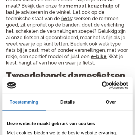
maat? Bekijk dan onze
framemaat keuzehulp
of
laat je adviseren in de winkel. Let ook op de
technische staat van de
fiets
: werken de remmen
goed, zit er profiel op de banden, doet de verlichting
het, schakelen de versnellingen soepel? Gelukkig zijn
al onze fietsen al gecontroleerd, maar het is fijn als je
weet waar je op kunt letten. Bedenk ook welk type
fiets bij je past: met of zonder versnellingen, met voor
rekje, een sportief model of juist een
e-bike
. Wat je
kiest, hangt af van hoe en waar je fietst.
Tweedehands damesfietsen
van verschillende A-merken
Bij Bike Totaal vind je tweedehands damesfietsen van
Toestemming
Details
Over
bekende merken die je waarschijnlijk al kent. Stuk voor
stuk fietsen van goede kwaliteit, met een nieuw leven
voor de boeg. Omdat we winkels hebben door heel
Nederland, verschilt het aanbod per winkel, maar er zit
Deze website maakt gebruik van cookies
altijd wel iets tussen dat bij je past.
Met cookies bieden we je de beste website ervaring.